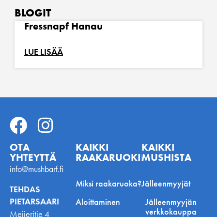
BLOGIT
Fressnapf Hanau
LUE LISÄÄ
OTA
KAIKKI
KAIKKI
YHTEYTTÄ
RAAKARUOKINNASTA
MUSHISTA
info@mushbarf.fi
Miksi raakaruoka?
Jälleenmyyjät
TEHDAS
PIETARSAARI
Aloittaminen
Jälleenmyyjän
verkkokauppa
Meijeritie 4