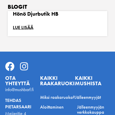
BLOGIT
Hönö Djurbutik HB
LUE LISÄÄ
OTA
KAIKKI
KAIKKI
YHTEYTTÄ
RAAKARUOKINNASTA
MUSHISTA
info@mushbarf.fi
Miksi raakaruoka?
Jälleenmyyjät
TEHDAS
PIETARSAARI
Aloittaminen
Jälleenmyyjän
verkkokauppa
Meijeritie 4