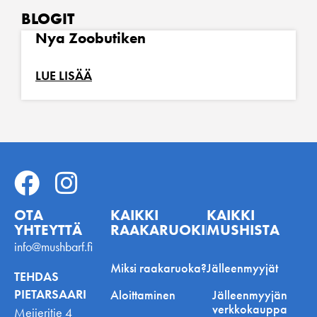
BLOGIT
Nya Zoobutiken
LUE LISÄÄ
OTA
KAIKKI
KAIKKI
YHTEYTTÄ
RAAKARUOKINNASTA
MUSHISTA
info@mushbarf.fi
Miksi raakaruoka?
Jälleenmyyjät
TEHDAS
PIETARSAARI
Aloittaminen
Jälleenmyyjän
verkkokauppa
Meijeritie 4