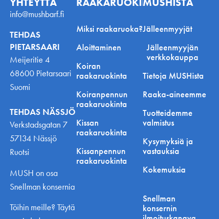
YHTEYTTÄ
RAAKARUOKINNASTA
MUSHISTA
info@mushbarf.fi
Miksi raakaruoka?
Jälleenmyyjät
TEHDAS
PIETARSAARI
Aloittaminen
Jälleenmyyjän
verkkokauppa
Meijeritie 4
Koiran
68600 Pietarsaari
raakaruokinta
Tietoja MUSHista
Suomi
Koiranpennun
Raaka-aineemme
raakaruokinta
TEHDAS NÄSSJÖ
Tuotteidemme
Kissan
valmistus
Verkstadsgatan 7
raakaruokinta
57134 Nässjö
Kysymyksiä ja
Kissanpennun
vastauksia
Ruotsi
raakaruokinta
Kokemuksia
MUSH on osa
Snellman konsernia
Snellman
Töihin meille? Täytä
konsernin
ilmoituskanava