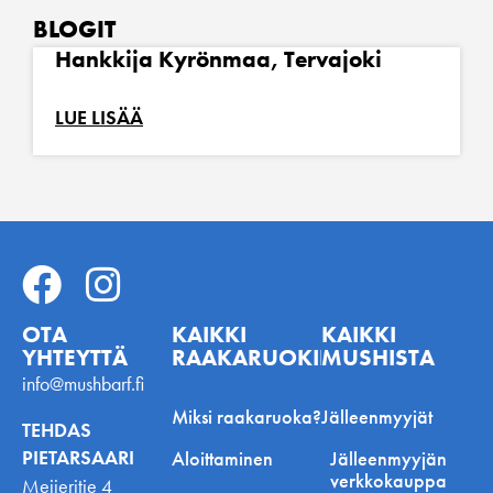
BLOGIT
Hankkija Kyrönmaa, Tervajoki
LUE LISÄÄ
OTA
KAIKKI
KAIKKI
YHTEYTTÄ
RAAKARUOKINNASTA
MUSHISTA
info@mushbarf.fi
Miksi raakaruoka?
Jälleenmyyjät
TEHDAS
PIETARSAARI
Aloittaminen
Jälleenmyyjän
verkkokauppa
Meijeritie 4