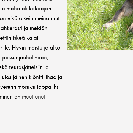
ttä maha oli kokoajan
loton eikä oikein meinannut
 ahkerasti ja meidän
ttiin iskeä kalat
ille. Hyvin maistu ja alkoi
un possunjauhelihaan,
 teurasjätteisiin ja
los jäinen klöntti lihaa ja
verenhimoisiksi tappajiksi
aminen on muuttunut