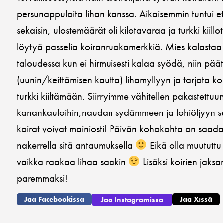
persunappuloita lihan kanssa. Aikaisemmin tuntui e
sekaisin, ulostemäärät oli kilotavaraa ja turkki kiil
löytyä passelia koiranruokamerkkiä. Mies kalastaa
taloudessa kun ei hirmuisesti kalaa syödä, niin pääte
(uunin/keittämisen kautta) lihamyllyyn ja tarjota koir
turkki kiiltämään. Siirryimme vähitellen pakastettu
kanankauloihin,naudan sydämmeen ja lohiöljyyn sekä
koirat voivat mainiosti! Päivän kohokohta on saada u
nakerrella sitä antaumuksella
Eikä olla muututtu 
vaikka raakaa lihaa saakin
Lisäksi koirien jaks
paremmaksi!
Jaa Facebookissa
Jaa X:ssä
Jaa Instagramissa