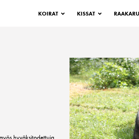
KOIRAT
KISSAT
RAAKAR
i myös hyväksitodettuja