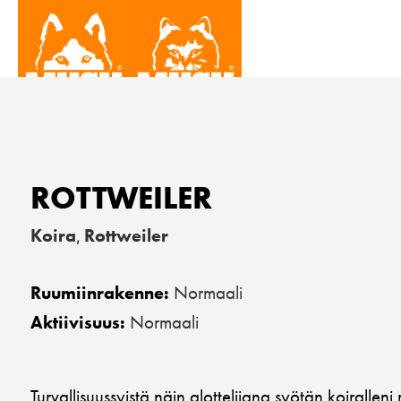
ROTTWEILER
Koira
Rottweiler
,
Normaali
Ruumiinrakenne:
Normaali
Aktiivisuus:
Turvallisuussyistä näin alottelijana syötän koirallen