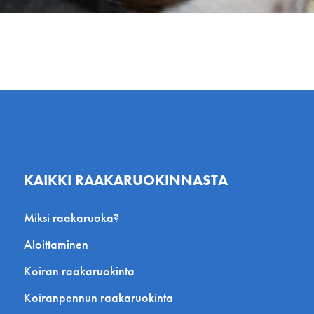
KAIKKI RAAKARUOKINNASTA
Miksi raakaruoka?
Aloittaminen
Koiran raakaruokinta
Koiranpennun raakaruokinta