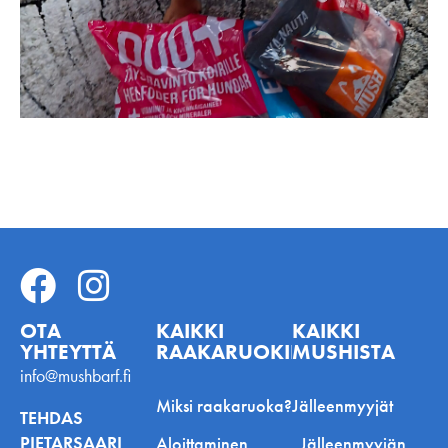
OTA
KAIKKI
KAIKKI
YHTEYTTÄ
RAAKARUOKINNASTA
MUSHISTA
info@mushbarf.fi
Miksi raakaruoka?
Jälleenmyyjät
TEHDAS
PIETARSAARI
Aloittaminen
Jälleenmyyjän