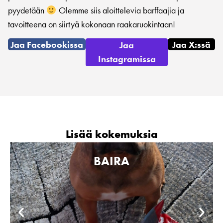
pyydetään
Olemme siis aloittelevia barffaajia ja
tavoitteena on siirtyä kokonaan raakaruokintaan!
Jaa Facebookissa
Jaa X:ssä
Jaa
Instagramissa
Lisää kokemuksia
BAIRA