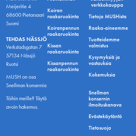
verkkokauppa
Meijeritie 4
Koiran
68600 Pietarsaari
raakaruokinta
Tietoja MUSHista
Suomi
Koiranpennun
Raaka-aineemme
raakaruokinta
TEHDAS NÄSSJÖ
Tuotteidemme
Kissan
valmistus
Verkstadsgatan 7
raakaruokinta
57134 Nässjö
Kysymyksiä ja
Kissanpennun
vastauksia
Ruotsi
raakaruokinta
Kokemuksia
MUSH on osa
Snellman konsernia
Snellman
Töihin meille? Täytä
konsernin
ilmoituskanava
avoin hakemus.
Evästekäytäntö
Tietosuoja