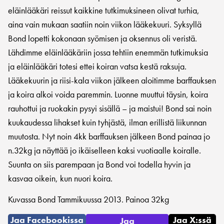
eläinlääkäri reissut kaikkine tutkimuksineen olivat turhia,
aina vain mukaan saatiin noin viikon lääkekuuri. Syksyllä
Bond lopetti kokonaan syömisen ja oksennus oli veristä.
Lähdimme eläinlääkäriin jossa tehtiin enemmän tutkimuksia
ja eläinlääkäri totesi ettei koiran vatsa kestä raksuja.
Lääkekuurin ja riisi-kala viikon jälkeen aloitimme barffauksen
ja koira alkoi voida paremmin. Luonne muuttui täysin, koira
rauhottui ja ruokakin pysyi sisällä – ja maistui! Bond sai noin
kuukaudessa lihakset kuin tyhjästä, ilman erillistä liikunnan
muutosta. Nyt noin 4kk barffauksen jälkeen Bond painaa jo
n.32kg ja näyttää jo ikäiselleen kaksi vuotiaalle koiralle.
Suunta on siis parempaan ja Bond voi todella hyvin ja
kasvaa oikein, kun nuori koira.
Kuvassa Bond Tammikuussa 2013. Painoa 32kg
Jaa Facebookissa
Jaa X:ssä
Jaa