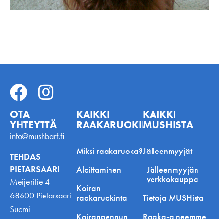
OTA
KAIKKI
KAIKKI
YHTEYTTÄ
RAAKARUOKINNASTA
MUSHISTA
info@mushbarf.fi
Miksi raakaruoka?
Jälleenmyyjät
TEHDAS
PIETARSAARI
Aloittaminen
Jälleenmyyjän
verkkokauppa
Meijeritie 4
Koiran
68600 Pietarsaari
raakaruokinta
Tietoja MUSHista
Suomi
Koiranpennun
Raaka-aineemme