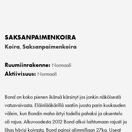
SAKSANPAIMENKOIRA
Koira
Saksanpaimenkoira
,
Ruumiinrakenne:
Normaali
Aktiivisuus:
Normaali
Bond on koko pienen ikänsä kärsinyt jos jonkin näköisestä
vatsavaivasta. Eläinlääkärillä saatiin juosta parin kuukauden
välein, kun Bondin maha ärtyi todella pahaksi ja oksentelu
oli rajua. Alkuvuodesta 2012 Bond alkoi laihtumaan rajusti ja
lihas hävisi koirasta. Bond painoi alimmillaan 27kg. Useat