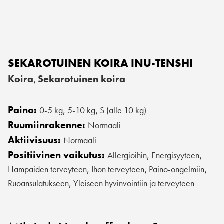
SEKAROTUINEN KOIRA INU-TENSHI
Koira
Sekarotuinen koira
,
Paino:
0-5 kg
5-10 kg
S (alle 10 kg)
,
,
Ruumiinrakenne:
Normaali
Aktiivisuus:
Normaali
Positiivinen vaikutus:
Allergioihin
Energisyyteen
,
,
Hampaiden terveyteen
Ihon terveyteen
Paino-ongelmiin
,
,
,
Ruoansulatukseen
Yleiseen hyvinvointiin ja terveyteen
,