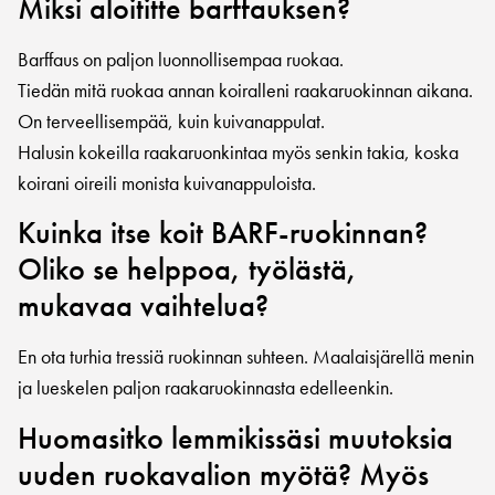
Miksi aloititte barffauksen?
Barffaus on paljon luonnollisempaa ruokaa.
Tiedän mitä ruokaa annan koiralleni raakaruokinnan aikana.
On terveellisempää, kuin kuivanappulat.
Halusin kokeilla raakaruonkintaa myös senkin takia, koska
koirani oireili monista kuivanappuloista.
Kuinka itse koit BARF-ruokinnan?
Oliko se helppoa, työlästä,
mukavaa vaihtelua?
En ota turhia tressiä ruokinnan suhteen. Maalaisjärellä menin
ja lueskelen paljon raakaruokinnasta edelleenkin.
Huomasitko lemmikissäsi muutoksia
uuden ruokavalion myötä? Myös