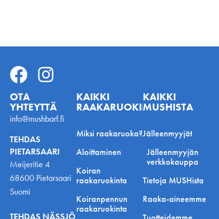
OTA
KAIKKI
KAIKKI
YHTEYTTÄ
RAAKARUOKINNASTA
MUSHISTA
info@mushbarf.fi
Miksi raakaruoka?
Jälleenmyyjät
TEHDAS
PIETARSAARI
Aloittaminen
Jälleenmyyjän
verkkokauppa
Meijeritie 4
Koiran
68600 Pietarsaari
raakaruokinta
Tietoja MUSHista
Suomi
Koiranpennun
Raaka-aineemme
raakaruokinta
TEHDAS NÄSSJÖ
Tuotteidemme