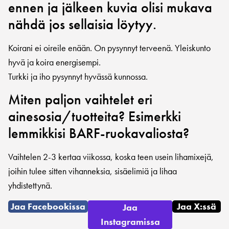
ennen ja jälkeen kuvia olisi mukava
nähdä jos sellaisia löytyy.
Koirani ei oireile enään. On pysynnyt terveenä. Yleiskunto
hyvä ja koira energisempi.
Turkki ja iho pysynnyt hyvässä kunnossa.
Miten paljon vaihtelet eri
ainesosia/tuotteita? Esimerkki
lemmikkisi BARF-ruokavaliosta?
Vaihtelen 2-3 kertaa viikossa, koska teen usein lihamixejä,
joihin tulee sitten vihanneksia, sisäelimiä ja lihaa
yhdistettynä.
Jaa Facebookissa
Jaa X:ssä
Jaa
Instagramissa