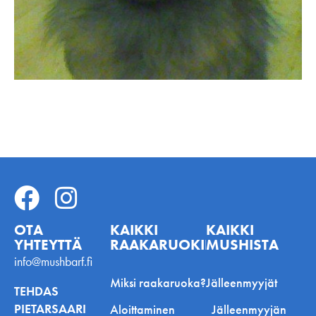
OTA
KAIKKI
KAIKKI
YHTEYTTÄ
RAAKARUOKINNASTA
MUSHISTA
info@mushbarf.fi
Miksi raakaruoka?
Jälleenmyyjät
TEHDAS
PIETARSAARI
Aloittaminen
Jälleenmyyjän