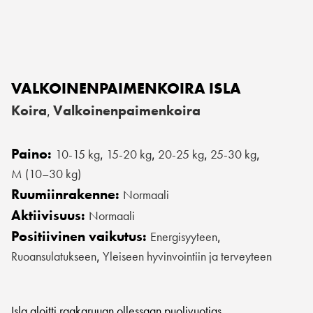
VALKOINENPAIMENKOIRA ISLA
Koira
Valkoinenpaimenkoira
,
Paino:
10-15 kg
15-20 kg
20-25 kg
25-30 kg
,
,
,
,
M (10–30 kg)
Ruumiinrakenne:
Normaali
Aktiivisuus:
Normaali
Positiivinen vaikutus:
Energisyyteen
,
Ruoansulatukseen
Yleiseen hyvinvointiin ja terveyteen
,
Isla aloitti raakaruuan ollessaan puolivuotias