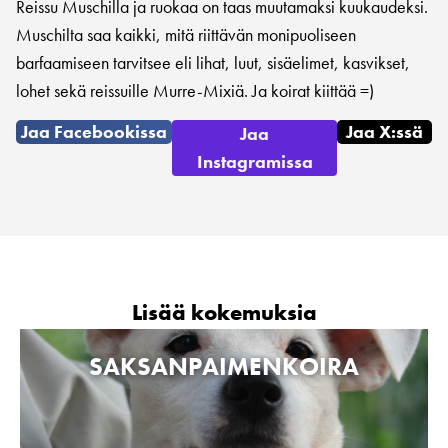
Reissu Muschilla ja ruokaa on taas muutamaksi kuukaudeksi.
Muschilta saa kaikki, mitä riittävän monipuoliseen
barfaamiseen tarvitsee eli lihat, luut, sisäelimet, kasvikset,
lohet sekä reissuille Murre-Mixiä. Ja koirat kiittää =)
Jaa Facebookissa
Jaa X:ssä
Jaa
Instagramissa
Lisää kokemuksia
SAKSANPAIMENKOIRA