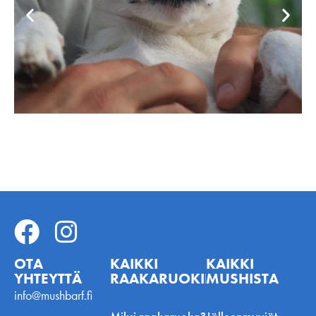
OTA
KAIKKI
KAIKKI
YHTEYTTÄ
RAAKARUOKINNASTA
MUSHISTA
info@mushbarf.fi