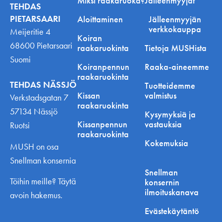
Miksi raakaruoka?
Jälleenmyyjät
TEHDAS
PIETARSAARI
Aloittaminen
Jälleenmyyjän
verkkokauppa
Meijeritie 4
Koiran
68600 Pietarsaari
raakaruokinta
Tietoja MUSHista
Suomi
Koiranpennun
Raaka-aineemme
raakaruokinta
TEHDAS NÄSSJÖ
Tuotteidemme
Kissan
valmistus
Verkstadsgatan 7
raakaruokinta
57134 Nässjö
Kysymyksiä ja
Kissanpennun
vastauksia
Ruotsi
raakaruokinta
Kokemuksia
MUSH on osa
Snellman konsernia
Snellman
Töihin meille? Täytä
konsernin
ilmoituskanava
avoin hakemus.
Evästekäytäntö