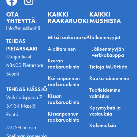
OTA
KAIKKI
KAIKKI
YHTEYTTÄ
RAAKARUOKINNASTA
MUSHISTA
info@mushbarf.fi
Miksi raakaruoka?
Jälleenmyyjät
TEHDAS
PIETARSAARI
Aloittaminen
Jälleenmyyjän
verkkokauppa
Meijeritie 4
Koiran
68600 Pietarsaari
raakaruokinta
Tietoja MUSHista
Suomi
Koiranpennun
Raaka-aineemme
raakaruokinta
TEHDAS NÄSSJÖ
Tuotteidemme
Kissan
valmistus
Verkstadsgatan 7
raakaruokinta
57134 Nässjö
Kysymyksiä ja
Kissanpennun
vastauksia
Ruotsi
raakaruokinta
Kokemuksia
MUSH on osa
Snellman konsernia