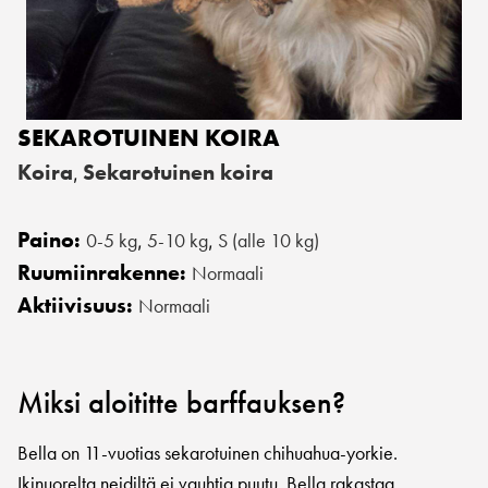
SEKAROTUINEN KOIRA
Koira
Sekarotuinen koira
,
Paino:
0-5 kg
5-10 kg
S (alle 10 kg)
,
,
Ruumiinrakenne:
Normaali
Aktiivisuus:
Normaali
Miksi aloititte barffauksen?
Bella on 11-vuotias sekarotuinen chihuahua-yorkie.
Ikinuorelta neidiltä ei vauhtia puutu. Bella rakastaa