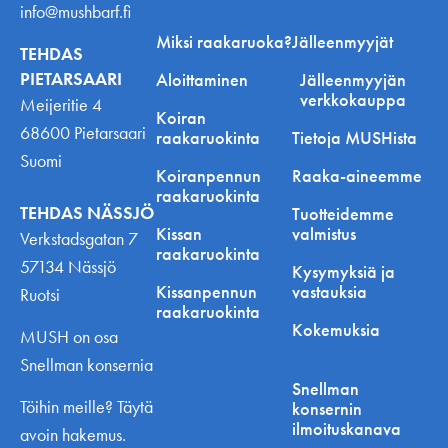
info@mushbarf.fi
Miksi raakaruoka?
Jälleenmyyjät
TEHDAS
PIETARSAARI
Aloittaminen
Jälleenmyyjän
verkkokauppa
Meijeritie 4
Koiran
68600 Pietarsaari
raakaruokinta
Tietoja MUSHista
Suomi
Koiranpennun
Raaka-aineemme
raakaruokinta
TEHDAS NÄSSJÖ
Tuotteidemme
Kissan
valmistus
Verkstadsgatan 7
raakaruokinta
57134 Nässjö
Kysymyksiä ja
Kissanpennun
vastauksia
Ruotsi
raakaruokinta
Kokemuksia
MUSH on osa
Snellman konsernia
Snellman
Töihin meille? Täytä
konsernin
ilmoituskanava
avoin hakemus.