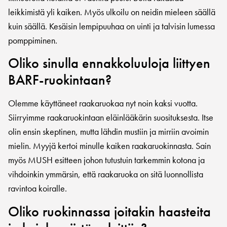
leikkimistä yli kaiken. Myös ulkoilu on neidin mieleen säällä
kuin säällä. Kesäisin lempipuuhaa on uinti ja talvisin lumessa
pomppiminen.
Oliko sinulla ennakkoluuloja liittyen
BARF-ruokintaan?
Olemme käyttäneet raakaruokaa nyt noin kaksi vuotta.
Siirryimme raakaruokintaan eläinlääkärin suosituksesta. Itse
olin ensin skeptinen, mutta lähdin mustiin ja mirriin avoimin
mielin. Myyjä kertoi minulle kaiken raakaruokinnasta. Sain
myös MUSH esitteen johon tutustuin tarkemmin kotona ja
vihdoinkin ymmärsin, että raakaruoka on sitä luonnollista
ravintoa koiralle.
Oliko ruokinnassa joitakin haasteita