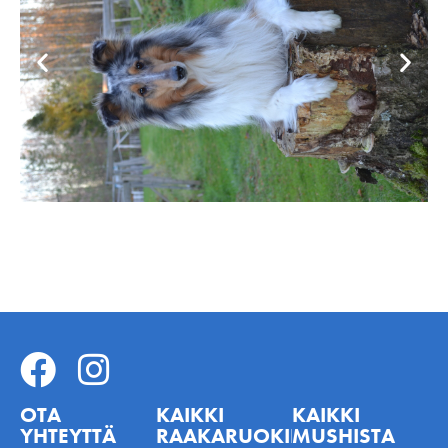
OTA
KAIKKI
KAIKKI
YHTEYTTÄ
RAAKARUOKINNASTA
MUSHISTA