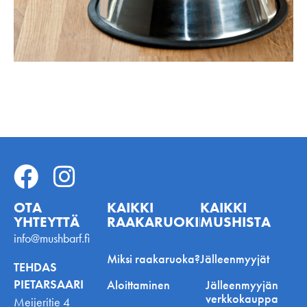
OTA
KAIKKI
KAIKKI
YHTEYTTÄ
RAAKARUOKINNASTA
MUSHISTA
info@mushbarf.fi
Miksi raakaruoka?
Jälleenmyyjät
TEHDAS
PIETARSAARI
Aloittaminen
Jälleenmyyjän
verkkokauppa
Meijeritie 4