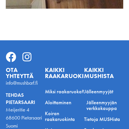
OTA
KAIKKI
KAIKKI
YHTEYTTÄ
RAAKARUOKINNASTA
MUSHISTA
info@mushbarf.fi
Miksi raakaruoka?
Jälleenmyyjät
TEHDAS
PIETARSAARI
Aloittaminen
Jälleenmyyjän
verkkokauppa
Meijeritie 4
Koiran
68600 Pietarsaari
raakaruokinta
Tietoja MUSHista
Suomi