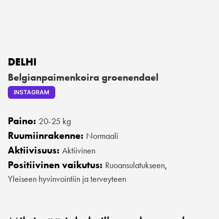
DELHI
Belgianpaimenkoira groenendael
INSTAGRAM
Paino:
20-25 kg
Ruumiinrakenne:
Normaali
Aktiivisuus:
Aktiivinen
Positiivinen vaikutus:
Ruoansulatukseen
,
Yleiseen hyvinvointiin ja terveyteen