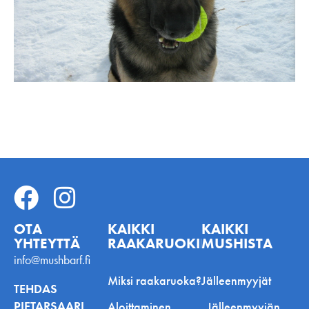
OTA
KAIKKI
KAIKKI
YHTEYTTÄ
RAAKARUOKINNASTA
MUSHISTA
info@mushbarf.fi
Miksi raakaruoka?
Jälleenmyyjät
TEHDAS
PIETARSAARI
Aloittaminen
Jälleenmyyjän