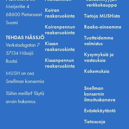
verkkokauppa
Meijeritie 4
Koiran
68600 Pietarsaari
raakaruokinta
Tietoja MUSHista
Suomi
Koiranpennun
Raaka-aineemme
raakaruokinta
TEHDAS NÄSSJÖ
Tuotteidemme
Kissan
valmistus
Verkstadsgatan 7
raakaruokinta
57134 Nässjö
Kysymyksiä ja
Kissanpennun
vastauksia
Ruotsi
raakaruokinta
Kokemuksia
MUSH on osa
Snellman konsernia
Snellman
Töihin meille? Täytä
konsernin
ilmoituskanava
avoin hakemus.
Evästekäytäntö
Tietosuoja