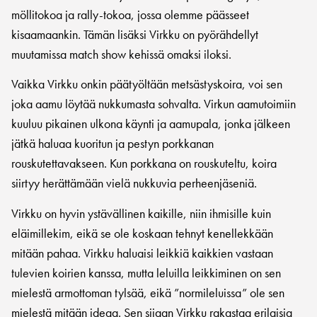
möllitokoa ja rally-tokoa, jossa olemme päässeet
kisaamaankin. Tämän lisäksi Virkku on pyörähdellyt
muutamissa match show kehissä omaksi iloksi.
Vaikka Virkku onkin päätyöltään metsästyskoira, voi sen
joka aamu löytää nukkumasta sohvalta. Virkun aamutoimiin
kuuluu pikainen ulkona käynti ja aamupala, jonka jälkeen
jätkä haluaa kuoritun ja pestyn porkkanan
rouskutettavakseen. Kun porkkana on rouskuteltu, koira
siirtyy herättämään vielä nukkuvia perheenjäseniä.
Virkku on hyvin ystävällinen kaikille, niin ihmisille kuin
eläimillekim, eikä se ole koskaan tehnyt kenellekkään
mitään pahaa. Virkku haluaisi leikkiä kaikkien vastaan
tulevien koirien kanssa, mutta leluilla leikkiminen on sen
mielestä armottoman tylsää, eikä ”normileluissa” ole sen
mielestä mitään ideaa. Sen sijaan Virkku rakastaa erilaisia