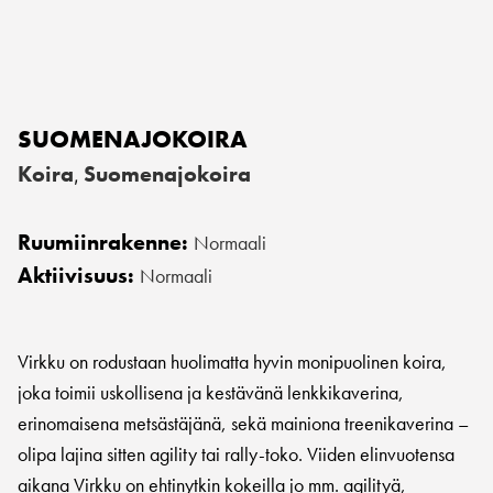
SUOMENAJOKOIRA
Koira
Suomenajokoira
,
Ruumiinrakenne:
Normaali
Aktiivisuus:
Normaali
Virkku on rodustaan huolimatta hyvin monipuolinen koira,
joka toimii uskollisena ja kestävänä lenkkikaverina,
erinomaisena metsästäjänä, sekä mainiona treenikaverina –
olipa lajina sitten agility tai rally-toko. Viiden elinvuotensa
aikana Virkku on ehtinytkin kokeilla jo mm. agilityä,