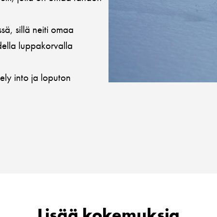
ä, sillä neiti omaa
della luppakorvalla
ely into ja loputon
Lisää kokemuksia