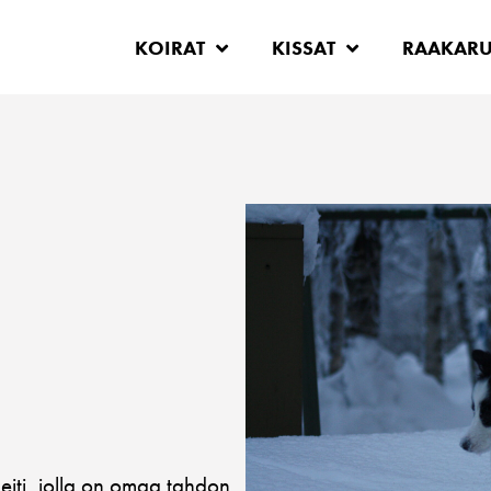
KOIRAT
KISSAT
RAAKAR
neiti, jolla on omaa tahdon