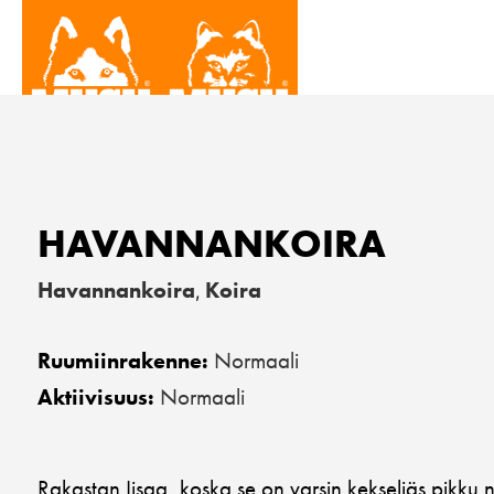
HAVANNANKOIRA
Havannankoira
Koira
,
Normaali
Ruumiinrakenne:
Normaali
Aktiivisuus:
Rakastan Iisaa, koska se on varsin kekseliäs pikku 