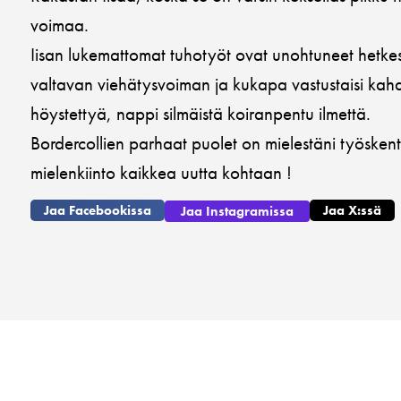
voimaa.
Iisan lukemattomat tuhotyöt ovat unohtuneet hetkess
valtavan viehätysvoiman ja kukapa vastustaisi kah
höystettyä, nappi silmäistä koiranpentu ilmettä.
Bordercollien parhaat puolet on mielestäni työskent
mielenkiinto kaikkea uutta kohtaan !
Jaa Facebookissa
Jaa X:ssä
Jaa Instagramissa