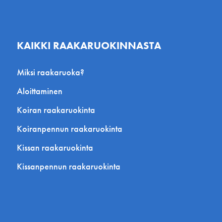
KAIKKI RAAKARUOKINNASTA
Miksi raakaruoka?
Aloittaminen
Koiran raakaruokinta
Koiranpennun raakaruokinta
Kissan raakaruokinta
Kissanpennun raakaruokinta