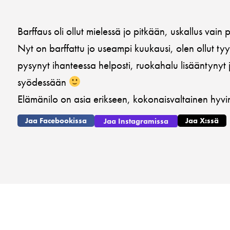
Barffaus oli ollut mielessä jo pitkään, uskallus vain p
Nyt on barffattu jo useampi kuukausi, olen ollut ty
pysynyt ihanteessa helposti, ruokahalu lisääntynyt j
syödessään
Elämänilo on asia erikseen, kokonaisvaltainen hyv
Jaa Facebookissa
Jaa X:ssä
Jaa Instagramissa