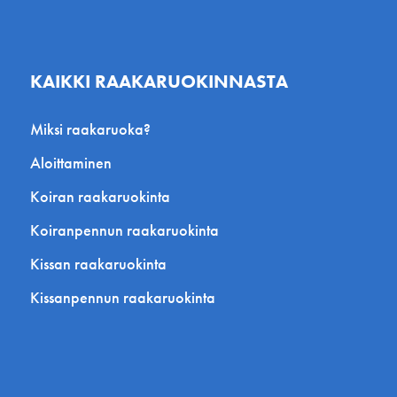
KAIKKI RAAKARUOKINNASTA
Miksi raakaruoka?
Aloittaminen
Koiran raakaruokinta
Koiranpennun raakaruokinta
Kissan raakaruokinta
Kissanpennun raakaruokinta