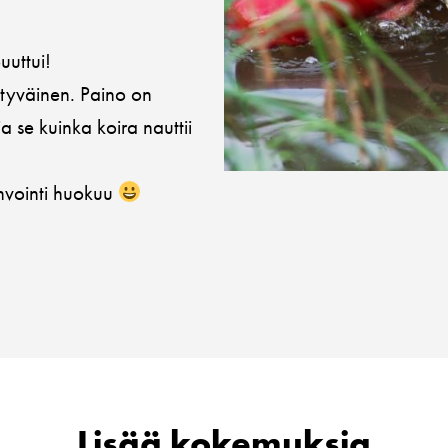
uuttui!
ytyväinen. Paino on
a se kuinka koira nauttii
invointi huokuu
Lisää kokemuksia