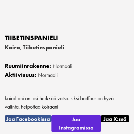
TIIBETINSPANIELI
Koira
Tiibetinspanieli
,
Ruumiinrakenne:
Normaali
Aktiivisuus:
Normaali
koirallani on tosi herkkää vatsa. siksi barffaus on hyvä
valinta. helpottaa koiraani
Jaa Facebookissa
Jaa X:ssä
Jaa
Instagramissa