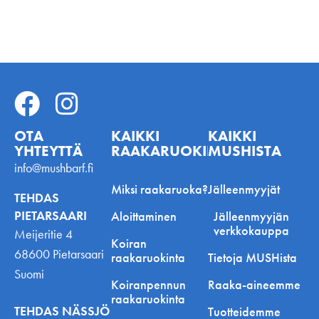
OTA
KAIKKI
KAIKKI
YHTEYTTÄ
RAAKARUOKINNASTA
MUSHISTA
info@mushbarf.fi
Miksi raakaruoka?
Jälleenmyyjät
TEHDAS
PIETARSAARI
Aloittaminen
Jälleenmyyjän
verkkokauppa
Meijeritie 4
Koiran
68600 Pietarsaari
raakaruokinta
Tietoja MUSHista
Suomi
Koiranpennun
Raaka-aineemme
raakaruokinta
TEHDAS NÄSSJÖ
Tuotteidemme