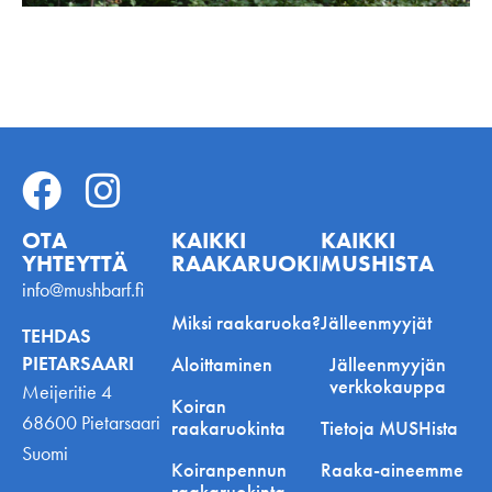
OTA
KAIKKI
KAIKKI
YHTEYTTÄ
RAAKARUOKINNASTA
MUSHISTA
info@mushbarf.fi
Miksi raakaruoka?
Jälleenmyyjät
TEHDAS
PIETARSAARI
Aloittaminen
Jälleenmyyjän
verkkokauppa
Meijeritie 4
Koiran
68600 Pietarsaari
raakaruokinta
Tietoja MUSHista
Suomi
Koiranpennun
Raaka-aineemme
raakaruokinta