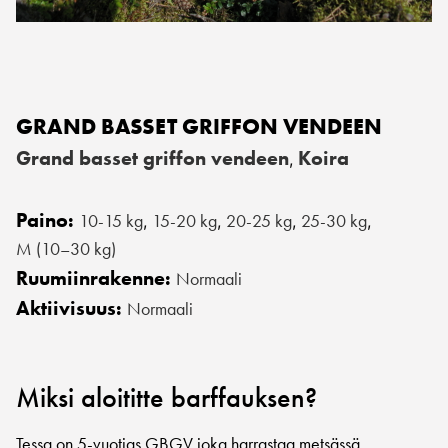
GRAND BASSET GRIFFON VENDEEN
Grand basset griffon vendeen
Koira
,
Paino:
10-15 kg
15-20 kg
20-25 kg
25-30 kg
,
,
,
,
M (10–30 kg)
Ruumiinrakenne:
Normaali
Aktiivisuus:
Normaali
Miksi aloititte barffauksen?
Tessa on 5-vuotias GBGV joka harrastaa metsässä