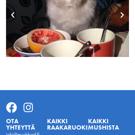
OTA
KAIKKI
KAIKKI
YHTEYTTÄ
RAAKARUOKINNASTA
MUSHISTA
info@mushbarf.fi