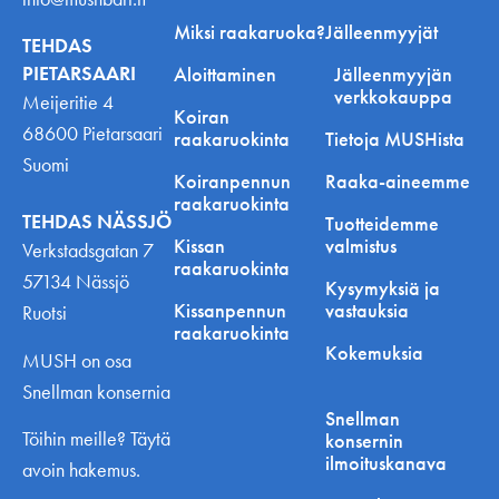
Miksi raakaruoka?
Jälleenmyyjät
TEHDAS
PIETARSAARI
Aloittaminen
Jälleenmyyjän
verkkokauppa
Meijeritie 4
Koiran
68600 Pietarsaari
raakaruokinta
Tietoja MUSHista
Suomi
Koiranpennun
Raaka-aineemme
raakaruokinta
TEHDAS NÄSSJÖ
Tuotteidemme
Kissan
valmistus
Verkstadsgatan 7
raakaruokinta
57134 Nässjö
Kysymyksiä ja
Kissanpennun
vastauksia
Ruotsi
raakaruokinta
Kokemuksia
MUSH on osa
Snellman konsernia
Snellman
Töihin meille? Täytä
konsernin
ilmoituskanava
avoin hakemus.