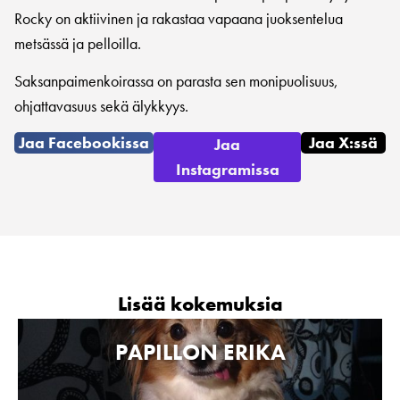
Rocky on aktiivinen ja rakastaa vapaana juoksentelua
metsässä ja pelloilla.
Saksanpaimenkoirassa on parasta sen monipuolisuus,
ohjattavasuus sekä älykkyys.
Jaa Facebookissa
Jaa X:ssä
Jaa
Instagramissa
Lisää kokemuksia
PAPILLON ERIKA