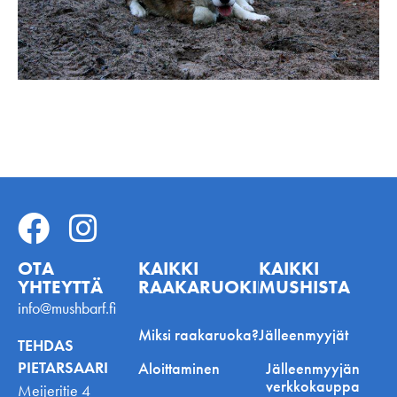
OTA
KAIKKI
KAIKKI
YHTEYTTÄ
RAAKARUOKINNASTA
MUSHISTA
info@mushbarf.fi
Miksi raakaruoka?
Jälleenmyyjät
TEHDAS
PIETARSAARI
Aloittaminen
Jälleenmyyjän
verkkokauppa
Meijeritie 4