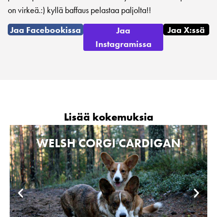
on virkeä.:) kyllä baffaus pelastaa paljolta!!
Jaa Facebookissa
Jaa X:ssä
Jaa
Instagramissa
Lisää kokemuksia
WELSH CORGI CARDIGAN