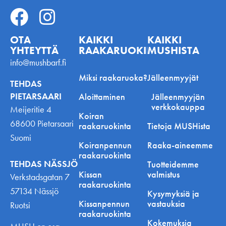
OTA
KAIKKI
KAIKKI
YHTEYTTÄ
RAAKARUOKINNASTA
MUSHISTA
info@mushbarf.fi
Miksi raakaruoka?
Jälleenmyyjät
TEHDAS
PIETARSAARI
Aloittaminen
Jälleenmyyjän
verkkokauppa
Meijeritie 4
Koiran
68600 Pietarsaari
raakaruokinta
Tietoja MUSHista
Suomi
Koiranpennun
Raaka-aineemme
raakaruokinta
TEHDAS NÄSSJÖ
Tuotteidemme
Kissan
valmistus
Verkstadsgatan 7
raakaruokinta
57134 Nässjö
Kysymyksiä ja
Kissanpennun
vastauksia
Ruotsi
raakaruokinta
Kokemuksia