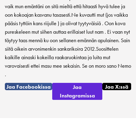
vaik mun emäntäni on sitä mieltä että hitaasti hyvä tulee ja
oon kokoajan kasvanu tasasesti.Ne kuvautti mut (jos vaikka
pääsis tyttöin kans riijulle ) ja olivat tyytyväisiä . Oon kova
pureskeleen mut siihen auttaa erillaiset luut nam . Ei vaan nyt
täytyy taas mennä ku oon sellanen emännän apulainen. Sain
siitä oikein arvonimenkin sankarikoira 2012.Suosittelen
kaikille ainaski kokeilla raakaruokintaa ja luita mut
varovaisesti ettei masu mee sekaisin. Se on moro sano Nemo
.
Jaa Facebookissa
Jaa X:ssä
Jaa
Instagramissa