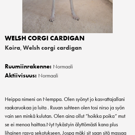
WELSH CORGI CARDIGAN
Koira
Welsh corgi cardigan
,
Ruumiinrakenne:
Normaali
Aktiivisuus:
Normaali
Heippa nimeni on Nemppa. Olen syönyt jo kasvattajallani
raakaruokaa ja luita . Ruuan suhteen olen tosi nirso ja syön
vain sen minkä kulutan. Olen aina ollut ”hoikka poika” mut
se ei menoa haittaa.Nyt tykästyin älyttömästi kana plus
lihainen rasva sekotukseen. Jospa mäki sit saan sitä massaa