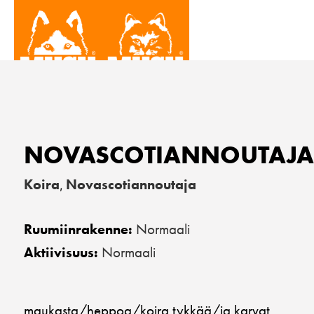
NOVASCOTIANNOUTAJA
Koira
Novascotiannoutaja
,
Normaali
Ruumiinrakenne:
Normaali
Aktiivisuus:
maukasta/heppoa/koira tykkää/ja karvat