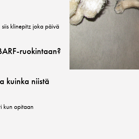
 siis klinepitz joka päivä
n BARF-ruokintaan?
a kuinka niistä
ti kun opitaan