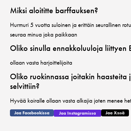
Miksi aloititte barffauksen?
Hurmuri 5 vuotta suloinen ja erittäin seurallinen rotu
seuraa minua joka paikkaan
Oliko sinulla ennakkoluuloja liittye
ollaan vasta harjoittelijoita
Oliko ruokinnassa joitakin haasteita j
selvittiin?
Hyvää koiralle ollaan vasta alkajia joten menee he
Jaa Facebookissa
Jaa X:ssä
Jaa Instagramissa