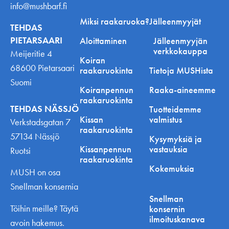
info@mushbarf.fi
Miksi raakaruoka?
Jälleenmyyjät
TEHDAS
PIETARSAARI
Aloittaminen
Jälleenmyyjän
verkkokauppa
Meijeritie 4
Koiran
68600 Pietarsaari
raakaruokinta
Tietoja MUSHista
Suomi
Koiranpennun
Raaka-aineemme
raakaruokinta
TEHDAS NÄSSJÖ
Tuotteidemme
Kissan
valmistus
Verkstadsgatan 7
raakaruokinta
57134 Nässjö
Kysymyksiä ja
Kissanpennun
vastauksia
Ruotsi
raakaruokinta
Kokemuksia
MUSH on osa
Snellman konsernia
Snellman
Töihin meille? Täytä
konsernin
ilmoituskanava
avoin hakemus.