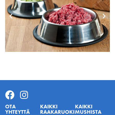
OTA
KAIKKI
KAIKKI
YHTEYTTÄ
RAAKARUOKINNASTA
MUSHISTA