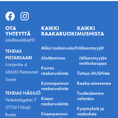
OTA
KAIKKI
KAIKKI
YHTEYTTÄ
RAAKARUOKINNASTA
MUSHISTA
info@mushbarf.fi
Miksi raakaruoka?
Jälleenmyyjät
TEHDAS
PIETARSAARI
Aloittaminen
Jälleenmyyjän
verkkokauppa
Meijeritie 4
Koiran
68600 Pietarsaari
raakaruokinta
Tietoja MUSHista
Suomi
Koiranpennun
Raaka-aineemme
raakaruokinta
TEHDAS NÄSSJÖ
Tuotteidemme
Kissan
valmistus
Verkstadsgatan 7
raakaruokinta
57134 Nässjö
Kysymyksiä ja
Kissanpennun
vastauksia
Ruotsi