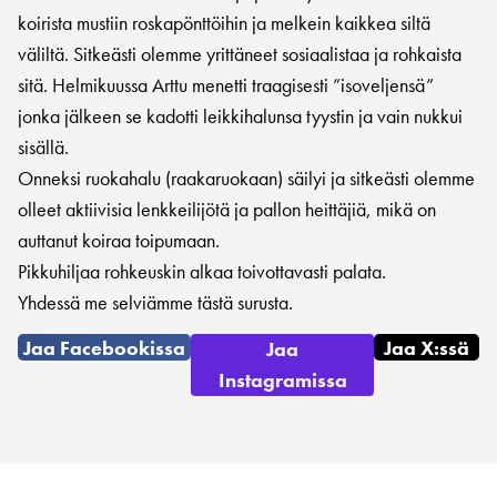
koirista mustiin roskapönttöihin ja melkein kaikkea siltä
väliltä. Sitkeästi olemme yrittäneet sosiaalistaa ja rohkaista
sitä. Helmikuussa Arttu menetti traagisesti ”isoveljensä”
jonka jälkeen se kadotti leikkihalunsa tyystin ja vain nukkui
sisällä.
Onneksi ruokahalu (raakaruokaan) säilyi ja sitkeästi olemme
olleet aktiivisia lenkkeilijötä ja pallon heittäjiä, mikä on
auttanut koiraa toipumaan.
Pikkuhiljaa rohkeuskin alkaa toivottavasti palata.
Yhdessä me selviämme tästä surusta.
Jaa Facebookissa
Jaa X:ssä
Jaa
Instagramissa