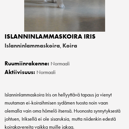
ISLANNINLAMMASKOIRA IRIS
Islanninlammaskoira
Koira
,
Ruumiinrakenne:
Normaali
Aktiivisuus:
Normaali
Islanninlammaskoira Iris on hellyyttävä tapaus ja vienyt
muutaman ei-koiraihmisen sydämen tuosta noin vaan
olemalla vain oma hömelö itsensä. Huonosta synnytyksestä
johtuen, Iriksellä ei ole sisaruksia, mutta niidenkin edestä
koirakavereita vaikka muille jakaa.