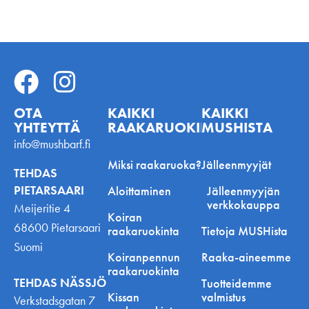
OTA
KAIKKI
KAIKKI
YHTEYTTÄ
RAAKARUOKINNASTA
MUSHISTA
info@mushbarf.fi
Miksi raakaruoka?
Jälleenmyyjät
TEHDAS
PIETARSAARI
Aloittaminen
Jälleenmyyjän
verkkokauppa
Meijeritie 4
Koiran
68600 Pietarsaari
raakaruokinta
Tietoja MUSHista
Suomi
Koiranpennun
Raaka-aineemme
raakaruokinta
TEHDAS NÄSSJÖ
Tuotteidemme
Kissan
valmistus
Verkstadsgatan 7