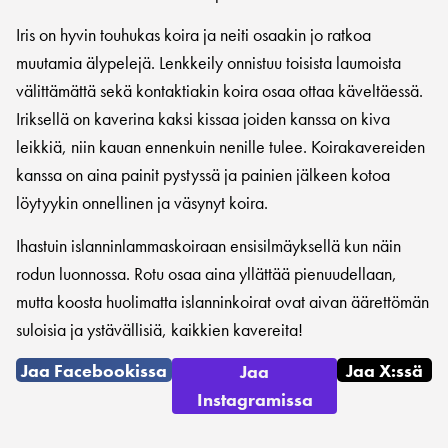
Iris on hyvin touhukas koira ja neiti osaakin jo ratkoa
muutamia älypelejä. Lenkkeily onnistuu toisista laumoista
välittämättä sekä kontaktiakin koira osaa ottaa käveltäessä.
Iriksellä on kaverina kaksi kissaa joiden kanssa on kiva
leikkiä, niin kauan ennenkuin nenille tulee. Koirakavereiden
kanssa on aina painit pystyssä ja painien jälkeen kotoa
löytyykin onnellinen ja väsynyt koira.
Ihastuin islanninlammaskoiraan ensisilmäyksellä kun näin
rodun luonnossa. Rotu osaa aina yllättää pienuudellaan,
mutta koosta huolimatta islanninkoirat ovat aivan äärettömän
suloisia ja ystävällisiä, kaikkien kavereita!
Jaa Facebookissa
Jaa X:ssä
Jaa
Instagramissa