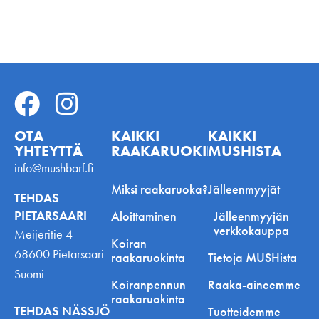
OTA
KAIKKI
KAIKKI
YHTEYTTÄ
RAAKARUOKINNASTA
MUSHISTA
info@mushbarf.fi
Miksi raakaruoka?
Jälleenmyyjät
TEHDAS
PIETARSAARI
Aloittaminen
Jälleenmyyjän
verkkokauppa
Meijeritie 4
Koiran
68600 Pietarsaari
raakaruokinta
Tietoja MUSHista
Suomi
Koiranpennun
Raaka-aineemme
raakaruokinta
TEHDAS NÄSSJÖ
Tuotteidemme