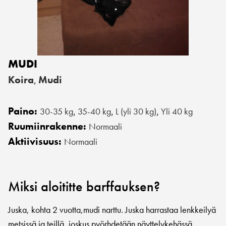
MUDI
Koira
Mudi
,
Paino:
30-35 kg
35-40 kg
L (yli 30 kg)
Yli 40 kg
,
,
,
Ruumiinrakenne:
Normaali
Aktiivisuus:
Normaali
Miksi aloititte barffauksen?
Juska, kohta 2 vuotta,mudi narttu. Juska harrastaa lenkkeilyä
metsissä ja teillä, joskus pyörhdetään näyttelykehässä.