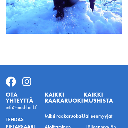
OTA
KAIKKI
KAIKKI
YHTEYTTÄ
RAAKARUOKINNASTA
MUSHISTA
info@mushbarf.fi
Miksi raakaruoka?
Jälleenmyyjät
TEHDAS
PIETARSAARI
Aloittaminen
Jälleenmyyjän