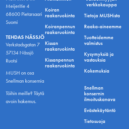
verkkokauppa
Meijeritie 4
Koiran
68600 Pietarsaari
raakaruokinta
Tietoja MUSHista
Suomi
Koiranpennun
Raaka-aineemme
raakaruokinta
TEHDAS NÄSSJÖ
Tuotteidemme
Kissan
valmistus
Verkstadsgatan 7
raakaruokinta
57134 Nässjö
Kysymyksiä ja
Kissanpennun
vastauksia
Ruotsi
raakaruokinta
Kokemuksia
MUSH on osa
Snellman konsernia
Snellman
Töihin meille? Täytä
konsernin
ilmoituskanava
avoin hakemus.
Evästekäytäntö
Tietosuoja