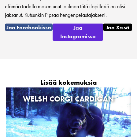
elämää todella masentunut ja ilman tätä ilopilleriä en olisi
jaksanut. Kutsunkin Pipsaa hengenpelastajakseni.
Jaa Facebookissa
Jaa X:ssä
Jaa
Instagramissa
Lisää kokemuksia
WELSH CORGI CARDIGAN