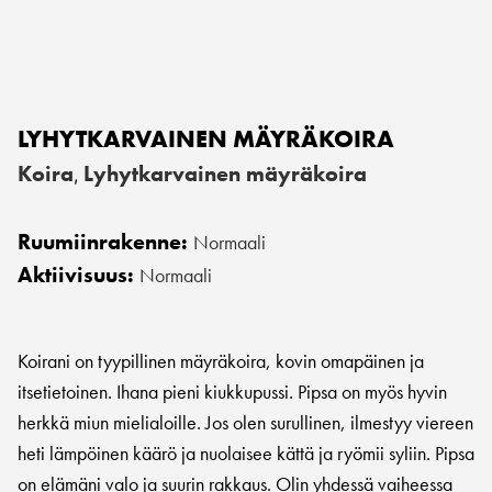
LYHYTKARVAINEN MÄYRÄKOIRA
Koira
Lyhytkarvainen mäyräkoira
,
Ruumiinrakenne:
Normaali
Aktiivisuus:
Normaali
Koirani on tyypillinen mäyräkoira, kovin omapäinen ja
itsetietoinen. Ihana pieni kiukkupussi. Pipsa on myös hyvin
herkkä miun mielialoille. Jos olen surullinen, ilmestyy viereen
heti lämpöinen käärö ja nuolaisee kättä ja ryömii syliin. Pipsa
on elämäni valo ja suurin rakkaus. Olin yhdessä vaiheessa