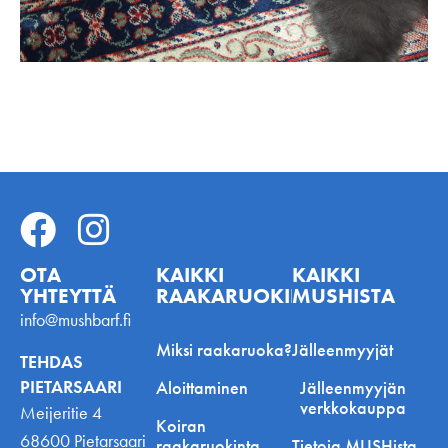
OTA
KAIKKI
KAIKKI
YHTEYTTÄ
RAAKARUOKINNASTA
MUSHISTA
info@mushbarf.fi
Miksi raakaruoka?
Jälleenmyyjät
TEHDAS
PIETARSAARI
Aloittaminen
Jälleenmyyjän
verkkokauppa
Meijeritie 4
Koiran
68600 Pietarsaari
raakaruokinta
Tietoja MUSHista