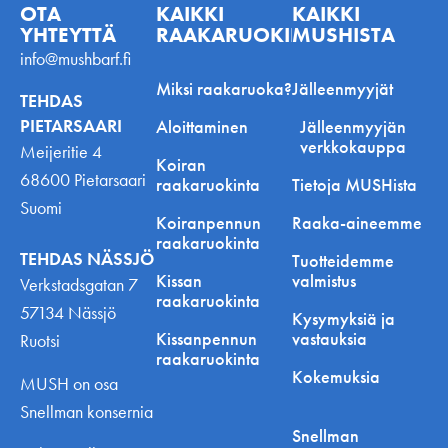
OTA
KAIKKI
KAIKKI
YHTEYTTÄ
RAAKARUOKINNASTA
MUSHISTA
info@mushbarf.fi
Miksi raakaruoka?
Jälleenmyyjät
TEHDAS
PIETARSAARI
Aloittaminen
Jälleenmyyjän
verkkokauppa
Meijeritie 4
Koiran
68600 Pietarsaari
raakaruokinta
Tietoja MUSHista
Suomi
Koiranpennun
Raaka-aineemme
raakaruokinta
TEHDAS NÄSSJÖ
Tuotteidemme
Kissan
valmistus
Verkstadsgatan 7
raakaruokinta
57134 Nässjö
Kysymyksiä ja
Kissanpennun
vastauksia
Ruotsi
raakaruokinta
Kokemuksia
MUSH on osa
Snellman konsernia
Snellman