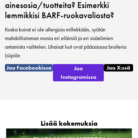
ainesosia/tuotteita? Esimerkki
lemmikkisi BARF-ruokavaliosta?
Koska koirat ei ole allergisia millekkään, syötän
mahdollisimman monia eri eläimiä ja eri sisäelimien
antamista vaihtelen. Lihaisat luut ovat pääasiassa broileria
(siipiän
Jaa Facebookissa
Jaa X:ssä
Jaa
Instagramissa
Lisää kokemuksia