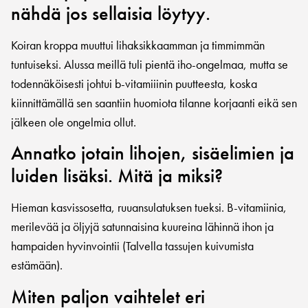
nähdä jos sellaisia löytyy.
Koiran kroppa muuttui lihaksikkaamman ja timmimmän
tuntuiseksi. Alussa meillä tuli pientä iho-ongelmaa, mutta se
todennäköisesti johtui b-vitamiiinin puutteesta, koska
kiinnittämällä sen saantiin huomiota tilanne korjaanti eikä sen
jälkeen ole ongelmia ollut.
Annatko jotain lihojen, sisäelimien ja
luiden lisäksi. Mitä ja miksi?
Hieman kasvissosetta, ruuansulatuksen tueksi. B-vitamiinia,
merilevää ja öljyjä satunnaisina kuureina lähinnä ihon ja
hampaiden hyvinvointii (Talvella tassujen kuivumista
estämään).
Miten paljon vaihtelet eri