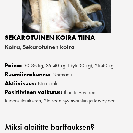
SEKAROTUINEN KOIRA TIINA
Koira
Sekarotuinen koira
,
Paino:
30-35 kg
35-40 kg
L (yli 30 kg)
Yli 40 kg
,
,
,
Ruumiinrakenne:
Normaali
Aktiivisuus:
Normaali
Positiivinen vaikutus:
Ihon terveyteen
,
Ruoansulatukseen
Yleiseen hyvinvointiin ja terveyteen
,
Miksi aloititte barffauksen?