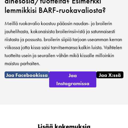
ainesosia/tuotteita? Esimerkki
lemmikkisi BARF-ruokavaliosta?
Meillä ruokavalio koostuu pääosin naudan- ja broilerin
jauhelihasta, kokonaisista broilerinsiivistä ja satunnaisesti
riistasta ja possusta. broilerin siipiä tarjoan useamman kerran
viikossa jotta kissa saisi tarvitsemansa kalkin luista. Vaihtelen
tuotteita usein ja seurailen vähän mikä kissalle milloinkin
maistuu parhaiten.
Jaa Facebookissa
Jaa X:ssä
Jaa
Instagramissa
Lisää kokemuksia