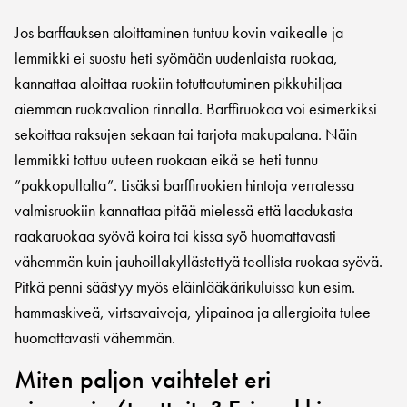
Jos barffauksen aloittaminen tuntuu kovin vaikealle ja
lemmikki ei suostu heti syömään uudenlaista ruokaa,
kannattaa aloittaa ruokiin totuttautuminen pikkuhiljaa
aiemman ruokavalion rinnalla. Barffiruokaa voi esimerkiksi
sekoittaa raksujen sekaan tai tarjota makupalana. Näin
lemmikki tottuu uuteen ruokaan eikä se heti tunnu
”pakkopullalta”. Lisäksi barffiruokien hintoja verratessa
valmisruokiin kannattaa pitää mielessä että laadukasta
raakaruokaa syövä koira tai kissa syö huomattavasti
vähemmän kuin jauhoillakyllästettyä teollista ruokaa syövä.
Pitkä penni säästyy myös eläinlääkärikuluissa kun esim.
hammaskiveä, virtsavaivoja, ylipainoa ja allergioita tulee
huomattavasti vähemmän.
Miten paljon vaihtelet eri