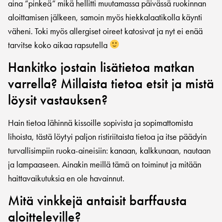
aina ”pinkeä” mikä hellitti muutamassa päivässä ruokinnan
aloittamisen jälkeen, samoin myös hiekkalaatikolla käynti
väheni. Toki myös allergiset oireet katosivat ja nyt ei enää
tarvitse koko aikaa rapsutella
Hankitko jostain lisätietoa matkan
varrella? Millaista tietoa etsit ja mistä
löysit vastauksen?
Hain tietoa lähinnä kissoille sopivista ja sopimattomista
lihoista, tästä löytyi paljon ristiriitaista tietoa ja itse päädyin
turvallisimpiin ruoka-aineisiin: kanaan, kalkkunaan, nautaan
ja lampaaseen. Ainakin meillä tämä on toiminut ja mitään
haittavaikutuksia en ole havainnut.
Mitä vinkkejä antaisit barffausta
aloitteleville?