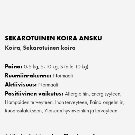
SEKAROTUINEN KOIRA ANSKU
Koira
Sekarotuinen koira
,
Paino:
0-5 kg
5-10 kg
S (alle 10 kg)
,
,
Ruumiinrakenne:
Normaali
Aktiivisuus:
Normaali
Positiivinen vaikutus:
Allergioihin
Energisyyteen
,
,
Hampaiden terveyteen
Ihon terveyteen
Paino-ongelmiin
,
,
,
Ruoansulatukseen
Yleiseen hyvinvointiin ja terveyteen
,