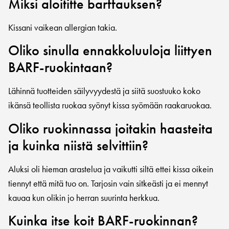
Miksi aloititte barffauksen?
Kissani vaikean allergian takia.
Oliko sinulla ennakkoluuloja liittyen
BARF-ruokintaan?
Lähinnä tuotteiden säilyvyydestä ja siitä suostuuko koko
ikänsä teollista ruokaa syönyt kissa syömään raakaruokaa.
Oliko ruokinnassa joitakin haasteita
ja kuinka niistä selvittiin?
Aluksi oli hieman arastelua ja vaikutti siltä ettei kissa oikein
tiennyt että mitä tuo on. Tarjosin vain sitkeästi ja ei mennyt
kauaa kun olikin jo herran suurinta herkkua.
Kuinka itse koit BARF-ruokinnan?