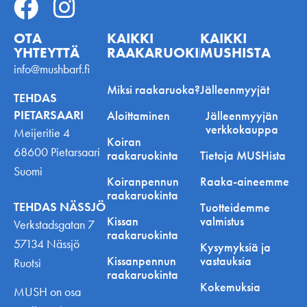
OTA
KAIKKI
KAIKKI
YHTEYTTÄ
RAAKARUOKINNASTA
MUSHISTA
info@mushbarf.fi
Miksi raakaruoka?
Jälleenmyyjät
TEHDAS
PIETARSAARI
Aloittaminen
Jälleenmyyjän
verkkokauppa
Meijeritie 4
Koiran
68600 Pietarsaari
raakaruokinta
Tietoja MUSHista
Suomi
Koiranpennun
Raaka-aineemme
raakaruokinta
TEHDAS NÄSSJÖ
Tuotteidemme
Kissan
valmistus
Verkstadsgatan 7
raakaruokinta
57134 Nässjö
Kysymyksiä ja
Kissanpennun
vastauksia
Ruotsi
raakaruokinta
Kokemuksia
MUSH on osa