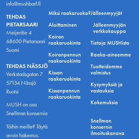
info@mushbarf.fi
Miksi raakaruoka?
Jälleenmyyjät
TEHDAS
PIETARSAARI
Aloittaminen
Jälleenmyyjän
verkkokauppa
Meijeritie 4
Koiran
68600 Pietarsaari
raakaruokinta
Tietoja MUSHista
Suomi
Koiranpennun
Raaka-aineemme
raakaruokinta
TEHDAS NÄSSJÖ
Tuotteidemme
Kissan
valmistus
Verkstadsgatan 7
raakaruokinta
57134 Nässjö
Kysymyksiä ja
Kissanpennun
vastauksia
Ruotsi
raakaruokinta
Kokemuksia
MUSH on osa
Snellman konsernia
Snellman
Töihin meille? Täytä
konsernin
ilmoituskanava
avoin hakemus.