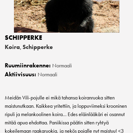
SCHIPPERKE
Koira
Schipperke
,
Ruumiinrakenne:
Normaali
Aktiivisuus:
Normaali
Meidän Vili-pojulle ei mikä tahansa koiranruoka sitten
maistunutkaan. Kaikkea yritettiin, ja loppuviimeksi krooninen
ripuli ja melankoolinen koira… Edes eläinlääkäri ei osannut
mitää apua ehdottaa. Paniikissa päätin sitten ryhtyä
kokeilemaan raakaruokia, ja nekös pojalle nyt maistuu! <3