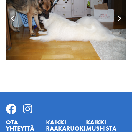
OTA
KAIKKI
KAIKKI
YHTEYTTÄ
RAAKARUOKINNASTA
MUSHISTA