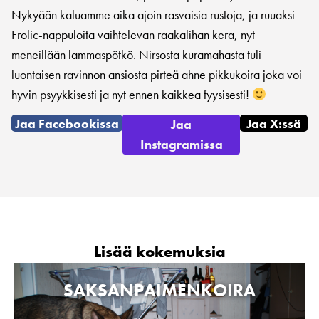
Nykyään kaluamme aika ajoin rasvaisia rustoja, ja ruuaksi
Frolic-nappuloita vaihtelevan raakalihan kera, nyt
meneillään lammaspötkö. Nirsosta kuramahasta tuli
luontaisen ravinnon ansiosta pirteä ahne pikkukoira joka voi
hyvin psyykkisesti ja nyt ennen kaikkea fyysisesti!
Jaa Facebookissa
Jaa X:ssä
Jaa
Instagramissa
Lisää kokemuksia
SAKSANPAIMENKOIRA