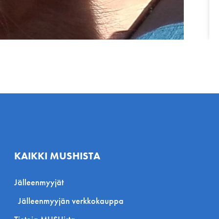
KAIKKI MUSHISTA
Jälleenmyyjät
Jälleenmyyjän verkkokauppa