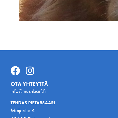
OTA YHTEYTTÄ
info@mushbarf.fi
TEHDAS PIETARSAARI
Meijeritie 4