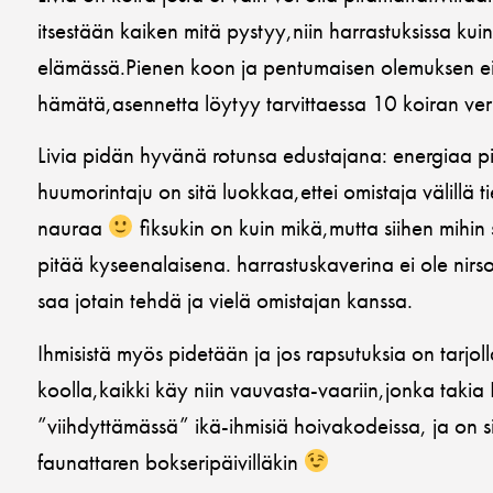
itsestään kaiken mitä pystyy,niin harrastuksissa kui
elämässä.Pienen koon ja pentumaisen olemuksen e
hämätä,asennetta löytyy tarvittaessa 10 koiran ver
Livia pidän hyvänä rotunsa edustajana: energiaa pi
huumorintaju on sitä luokkaa,ettei omistaja välillä ti
nauraa
fiksukin on kuin mikä,mutta siihen mihi
pitää kyseenalaisena. harrastuskaverina ei ole nirs
saa jotain tehdä ja vielä omistajan kanssa.
Ihmisistä myös pidetään ja jos rapsutuksia on tarjolla
koolla,kaikki käy niin vauvasta-vaariin,jonka takia L
”viihdyttämässä” ikä-ihmisiä hoivakodeissa, ja on s
faunattaren bokseripäivilläkin