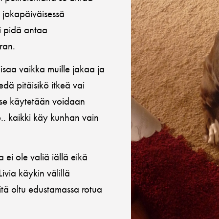
n jokapäiväisessä
i pidä antaa
ran.
isaa vaikka muille jakaa ja
edä pitäisikö itkeä vai
n se käytetään voidaan
o.. kaikki käy kunhan vain
 ei ole valiä iällä eikä
ivia käykin välillä
itä oltu edustamassa rotua