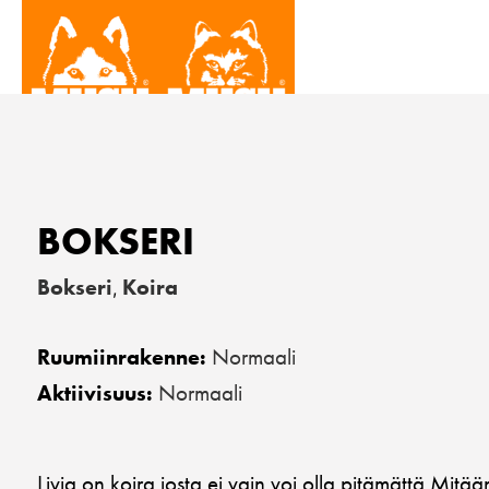
BOKSERI
Bokseri
Koira
,
Normaali
Ruumiinrakenne:
Normaali
Aktiivisuus:
Livia on koira josta ei vain voi olla pitämättä.Mitä