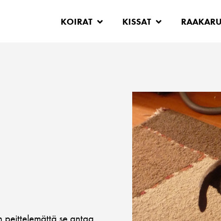
KOIRAT
KISSAT
RAAKAR
än peittelemättä se antaa