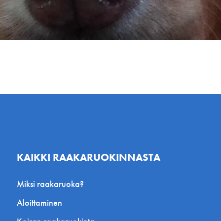
KAIKKI RAAKARUOKINNASTA
Miksi raakaruoka?
Aloittaminen