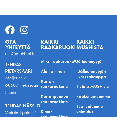
OTA
KAIKKI
KAIKKI
YHTEYTTÄ
RAAKARUOKINNASTA
MUSHISTA
info@mushbarf.fi
Miksi raakaruoka?
Jälleenmyyjät
TEHDAS
PIETARSAARI
Aloittaminen
Jälleenmyyjän
verkkokauppa
Meijeritie 4
Koiran
68600 Pietarsaari
raakaruokinta
Tietoja MUSHista
Suomi
Koiranpennun
Raaka-aineemme
raakaruokinta
TEHDAS NÄSSJÖ
Tuotteidemme
Kissan
valmistus
Verkstadsgatan 7
raakaruokinta