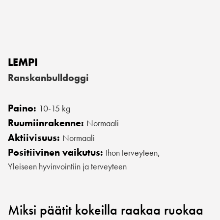
LEMPI
Ranskanbulldoggi
Paino:
10-15 kg
Ruumiinrakenne:
Normaali
Aktiivisuus:
Normaali
Positiivinen vaikutus:
Ihon terveyteen
,
Yleiseen hyvinvointiin ja terveyteen
Miksi päätit kokeilla raakaa ruokaa