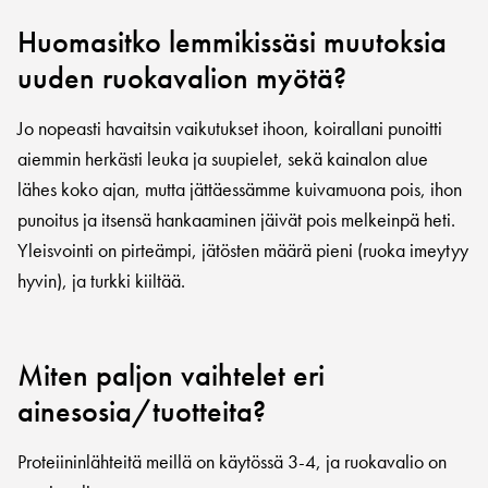
Huomasitko lemmikissäsi muutoksia
uuden ruokavalion myötä?
Jo nopeasti havaitsin vaikutukset ihoon, koirallani punoitti
aiemmin herkästi leuka ja suupielet, sekä kainalon alue
lähes koko ajan, mutta jättäessämme kuivamuona pois, ihon
punoitus ja itsensä hankaaminen jäivät pois melkeinpä heti.
Yleisvointi on pirteämpi, jätösten määrä pieni (ruoka imeytyy
hyvin), ja turkki kiiltää.
Miten paljon vaihtelet eri
ainesosia/tuotteita?
Proteiininlähteitä meillä on käytössä 3-4, ja ruokavalio on