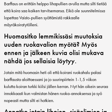
Barffaus on erittäin helppo lihapullien avulla mutta silti tietää
että koira saa kaiken tarvitsemansa. Eikä ole suunnitelmissa
lopettaa Vaisto-pullien syöttämistä rakkaalle
mäyräkoiratytölleni.
Huomasitko lemmikissäsi muutoksia
uuden ruokavalion myötä? Myös
ennen ja jälkeen kuvia olisi mukava
nähdä jos sellaisia löytyy.
Jotain mitä huomasin heti oli että koirani ruokahalu palasi
barffausta aloittaessani ja jo suurinpiirtein 1-1,5 viikon
kulutta koiran turkki kiilsi jällen kerran. Nyt hän oikein seuraa
innokkaasti kun valmistan hänen ruoka-annoksensa ja syö
nopeasti mutta silti ei hotkien.
Annatko jotain lihojen, sisäelimien ja