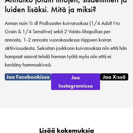
luiden lisäksi. Mitä ja miksi?
Annan noin ½ dl ProBooster-kuivaruokaa (1/4 Adult No
Grain & 1/4 Sensitive) sekä 2 Vaisto-lihapullaa per
annosta, 1-2 annosta vuorokaudessa riippuen koiran
aktiivisuudesta. Sekoitan joukkoon kuivaruokaa niin että hän
hampaat saavat tehdä hieman työtä myös niin että ei
kerääny hammaskiveä.
Jaa Facebookissa
Jaa X:ssä
Jaa
Instagramissa
Lisää kokemuksia