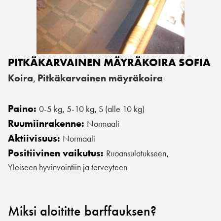
PITKÄKARVAINEN MÄYRÄKOIRA SOFIA
Koira
Pitkäkarvainen mäyräkoira
,
Paino:
0-5 kg
5-10 kg
S (alle 10 kg)
,
,
Ruumiinrakenne:
Normaali
Aktiivisuus:
Normaali
Positiivinen vaikutus:
Ruoansulatukseen
,
Yleiseen hyvinvointiin ja terveyteen
Miksi aloititte barffauksen?