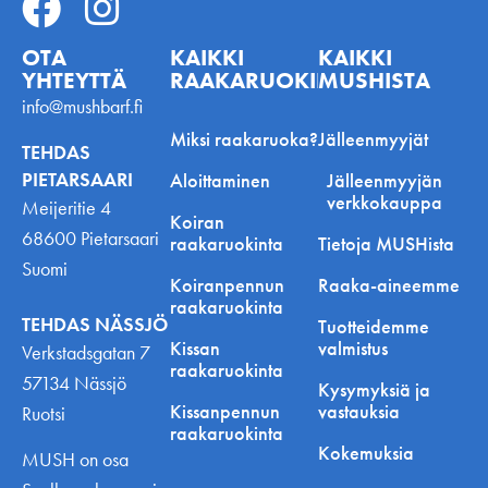
OTA
KAIKKI
KAIKKI
YHTEYTTÄ
RAAKARUOKINNASTA
MUSHISTA
info@mushbarf.fi
Miksi raakaruoka?
Jälleenmyyjät
TEHDAS
PIETARSAARI
Aloittaminen
Jälleenmyyjän
verkkokauppa
Meijeritie 4
Koiran
68600 Pietarsaari
raakaruokinta
Tietoja MUSHista
Suomi
Koiranpennun
Raaka-aineemme
raakaruokinta
TEHDAS NÄSSJÖ
Tuotteidemme
Kissan
valmistus
Verkstadsgatan 7
raakaruokinta
57134 Nässjö
Kysymyksiä ja
Kissanpennun
vastauksia
Ruotsi
raakaruokinta
Kokemuksia
MUSH on osa