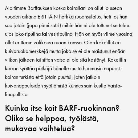
Aloitimme Barffauksen koska koirallani on ollut jo usean
vuoden aikana ERITTÄIN herkkä ruoansulatus, heti jos hän
saa jotain (jopa pieni satsi) mihin hän ei ole tottunut se tulee
ulos joko ripulina tai vesiripulina. Hän on myös viime vuosina
ollut eritteäin valikoiva ruoan kanssa. Olen kokeillut eri
kuivaruokamerkkejä mutta joko se ei ole maistunut enään
viikon jälkeen tai sitten vatsa ei ole sitä kestänyt. Kokeillin
kerran syöttää pötköjä hänelle mutta huomasin nopeasti
koiran turkista että jotain puuttui, joten jatkoin
kuivanappuloiden syöttämistä kunnes sain kuulla Vaisto-
lihapullista.
Kuinka itse koit BARF-ruokinnan?
Oliko se helppoa, työlästä,
mukavaa vaihtelua?