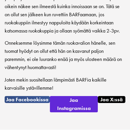
oikein näkee sen ilmeestä kuinka innoissaan se on. Tätä se
on ollut sen jälkeen kun ruvettiin BARFaamaan, jos
ruokakuppiin ilmestyy nappuloita käydään korkeintaan
katsomassa ruokakuppia ja ollaan syömättä vaikka 2-3pv.
Onneksemme löysimme tämän ruokavalion hänelle, sen
tuomat hyödyt on ollut että hän on kasvanut paljon
paremmin, ei ole luuranko enää ja myös ulosteen määrä on
vähentynyt huomattavasti!
Joten mekin suositellaan lämpimästi BARFia kaikille
karvaisille ystävillemme!
Jaa Facebookissa
Jaa X:ssä
Jaa
Instagramissa