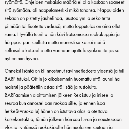
syömättä. Ohjeiden mukaisia määriä ei olla koskaan saaneet
sitä syömään, oli nappulamerkki mikä tahansa. Nappuloiden
sekaan on pistetty jauhelihaa, juustoa ym ja sekoitettu
piimään tai liuotettu vedessä, mutta lopputulos on aina ollut
sama. Hyvällä tuurilla hän kävi katsomassa ruokakuppia ja
hörppäsi pari suullista mutta monesti se katsoi meitä
sellaisella katseella että varmaan ajatteli: syökää ite jos se
nyt on niin hyvää.
Onneksi isäntä on kiiinnostunut ravinnetiedosta yleensä ja tuli
BARF tutuksi. Oltiin jo aikaisemmin huomattu että jauheliha
maistui ja päätettiin ostaa sitä lisää ja rustoluita.
BARFaamisen aloittamisen jälkeen Rex istuu ja inisee ja
seuraa kun annostellaan ruokaa sille, ja ennen isoa
hetkeä(=ruokailu) hänen on istuttava alas ja otettava
katsekontaktia, tämän jälkeen hän saa luvan ja noustessaan
ylös ja ryntäessä ruokakipolle hän nuolaisee suutaan ja