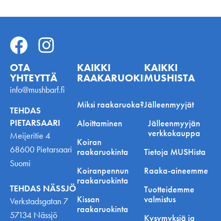
OTA
KAIKKI
KAIKKI
YHTEYTTÄ
RAAKARUOKINNASTA
MUSHISTA
info@mushbarf.fi
Miksi raakaruoka?
Jälleenmyyjät
TEHDAS
PIETARSAARI
Aloittaminen
Jälleenmyyjän
verkkokauppa
Meijeritie 4
Koiran
68600 Pietarsaari
raakaruokinta
Tietoja MUSHista
Suomi
Koiranpennun
Raaka-aineemme
raakaruokinta
TEHDAS NÄSSJÖ
Tuotteidemme
Kissan
valmistus
Verkstadsgatan 7
raakaruokinta
57134 Nässjö
Kysymyksiä ja