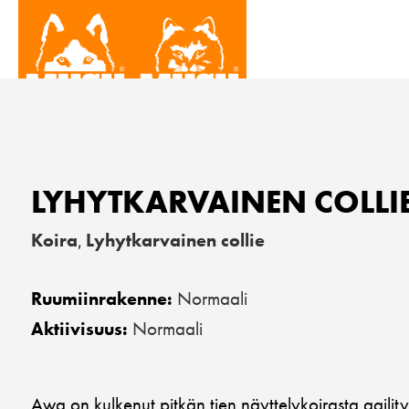
LYHYTKARVAINEN COLLI
Koira
Lyhytkarvainen collie
,
Normaali
Ruumiinrakenne:
Normaali
Aktiivisuus:
Awa on kulkenut pitkän tien näyttelykoirasta agilit