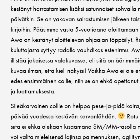
kestänyt harrastamisen lisäksi satunnaiset sohvalla
päivätkin. Se on vakavan sairastumisen jälkeen taist
kirjoihin. Pääsimme vasta 5-vuotiaana aloittamaan 
Awa on kestänyt aloittelevan ohjaajan töppäilyt. R
kuluttajasta syttyy radalla vauhdikas estehirmu. A
illistää jokaisessa valokuvassa, eli siitä on äärimm
kuvaa ilman, että kieli näkyisi! Vaikka Awa ei ole 
edes ensimmäinen collie, niin se on ehkä opettanut 
ja luottamuksesta.
Sileäkarvainen collie on helppo pese-ja-pidä koi
päivää vuodessa kestävän karvanlähdön.
Rotu 
siitä ei ehkä olekaan kisaamana SM/MM-tasolla niis
voi valita mieleisensä lajinsa paimennuksen, agilityn