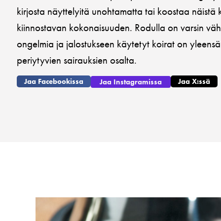
kirjosta näyttelyitä unohtamatta tai koostaa näistä k
kiinnostavan kokonaisuuden. Rodulla on varsin väh
ongelmia ja jalostukseen käytetyt koirat on yleensä 
periytyvien sairauksien osalta.
Jaa Facebookissa
Jaa X:ssä
Jaa Instagramissa