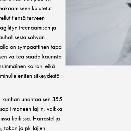
 makaamiseen kulutetut
ellut tiensä terveen
agilityn treenaamisen ja
auhallisesta sohvan
walla on sympaattinen tapa
äisen vaikea saada kaunista
ensimmäinen koirani eikä
minulle eniten sitkeydestä
ra, kunhan unohtaa sen 355
sopii moneen lajiin, vaikka
sä kaikissa. Harrastelija
, tokon ja pk-lajien