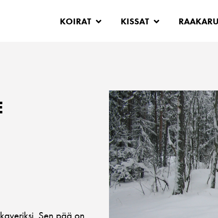
KOIRAT
KISSAT
RAAKAR
E
ykaveriksi. Sen pää on