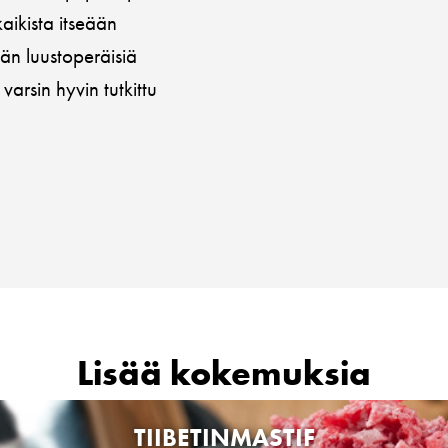
aikista itseään
än luustoperäisiä
varsin hyvin tutkittu
Lisää kokemuksia
TIIBETINMASTIF