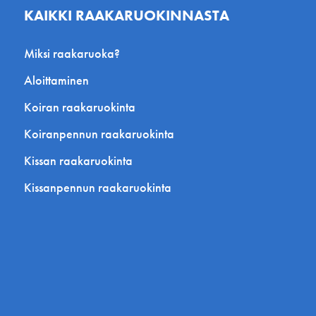
KAIKKI RAAKARUOKINNASTA
Miksi raakaruoka?
Aloittaminen
Koiran raakaruokinta
Koiranpennun raakaruokinta
Kissan raakaruokinta
Kissanpennun raakaruokinta