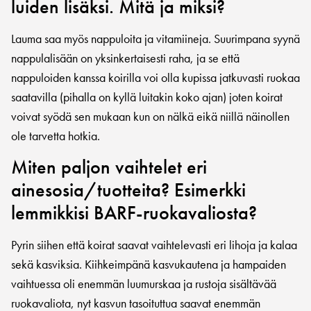
luiden lisäksi. Mitä ja miksi?
Lauma saa myös nappuloita ja vitamiineja. Suurimpana syynä
nappulalisään on yksinkertaisesti raha, ja se että
nappuloiden kanssa koirilla voi olla kupissa jatkuvasti ruokaa
saatavilla (pihalla on kyllä luitakin koko ajan) joten koirat
voivat syödä sen mukaan kun on nälkä eikä niillä näinollen
ole tarvetta hotkia.
Miten paljon vaihtelet eri
ainesosia/tuotteita? Esimerkki
lemmikkisi BARF-ruokavaliosta?
Pyrin siihen että koirat saavat vaihtelevasti eri lihoja ja kalaa
sekä kasviksia. Kiihkeimpänä kasvukautena ja hampaiden
vaihtuessa oli enemmän luumurskaa ja rustoja sisältävää
ruokavaliota, nyt kasvun tasoituttua saavat enemmän