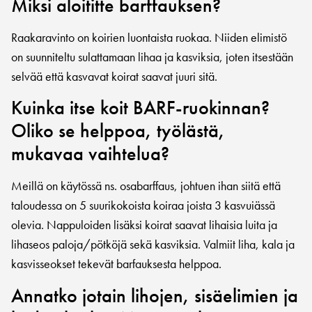
Miksi aloititte barffauksen?
Raakaravinto on koirien luontaista ruokaa. Niiden elimistö
on suunniteltu sulattamaan lihaa ja kasviksia, joten itsestään
selvää että kasvavat koirat saavat juuri sitä.
Kuinka itse koit BARF-ruokinnan?
Oliko se helppoa, työlästä,
mukavaa vaihtelua?
Meillä on käytössä ns. osabarffaus, johtuen ihan siitä että
taloudessa on 5 suurikokoista koiraa joista 3 kasvuiässä
olevia. Nappuloiden lisäksi koirat saavat lihaisia luita ja
lihaseos paloja/pötköjä sekä kasviksia. Valmiit liha, kala ja
kasvisseokset tekevät barfauksesta helppoa.
Annatko jotain lihojen, sisäelimien ja