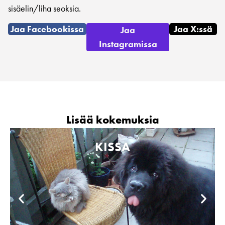
sisäelin/liha seoksia.
Jaa Facebookissa
Jaa X:ssä
Jaa
Instagramissa
Lisää kokemuksia
KISSA