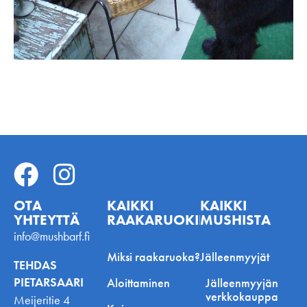
OTA
KAIKKI
KAIKKI
YHTEYTTÄ
RAAKARUOKINNASTA
MUSHISTA
info@mushbarf.fi
Miksi raakaruoka?
Jälleenmyyjät
TEHDAS
PIETARSAARI
Aloittaminen
Jälleenmyyjän
verkkokauppa
Meijeritie 4