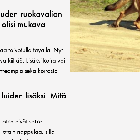
uuden ruokavalion
 olisi mukava
a toivotulla tavalla. Nyt
a kiiltää. Lisäksi koira voi
inteämpiä sekä koirasta
luiden lisäksi. Mitä
jotka eivät sotke
 jotain nappulaa, sillä