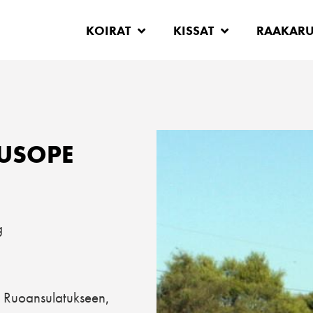
KOIRAT
KISSAT
RAAKAR
USOPE
g
Ruoansulatukseen
,