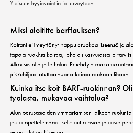
Yleiseen hyvinvointiin ja terveyteen
Miksi aloititte barffauksen?
Koirani ei imeyttänyt nappularuokaa itseensä ja aloi
tapoja ruokkia koiraa, joka oli kasvuiässä ja tarvit
Alkoi siis olla jo laihakin. Perehdyin raakaruokintaa
pikkuhiljaa totuttaa nuorta koiraa raakaan lihaan.
Kuinka itse koit BARF-ruokinnan? Ol
työlästä, mukavaa vaihtelua?
Alun perusasioiden ymmärtämisen jälkeen ruokinta o
joutui opettelemaan itselle uutta asiaa ja uusia per
se on ollut palkitsevaa.