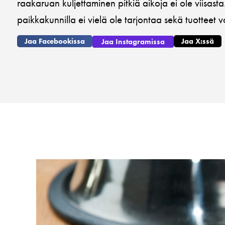
raakaruan kuljettaminen pitkiä aikoja ei ole viisasta. 
paikkakunnilla ei vielä ole tarjontaa sekä tuotteet vo
Jaa Facebookissa
Jaa X:ssä
Jaa Instagramissa