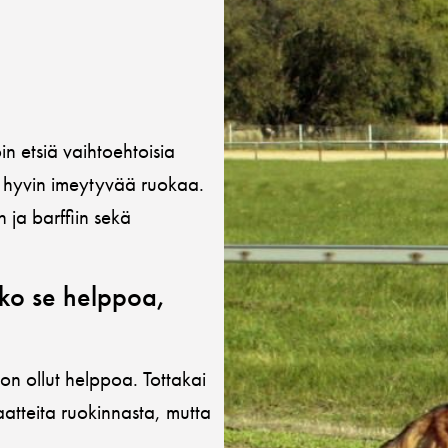
n etsiä vaihtoehtoisia
si hyvin imeytyvää ruokaa.
n ja barffiin sekä
iko se helppoa,
n ollut helppoa. Tottakai
iaatteita ruokinnasta, mutta