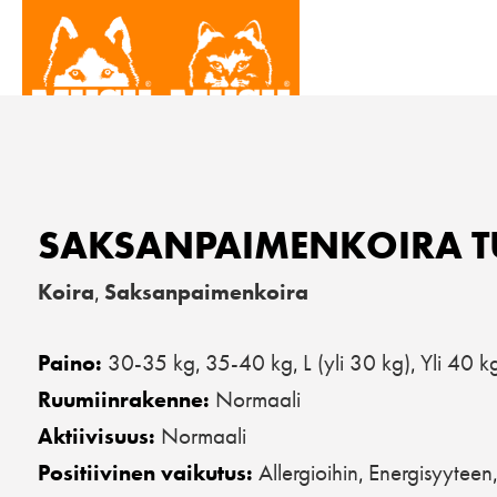
SAKSANPAIMENKOIRA T
Koira
Saksanpaimenkoira
,
30-35 kg
35-40 kg
L (yli 30 kg)
Yli 40 k
Paino:
,
,
,
Normaali
Ruumiinrakenne:
Normaali
Aktiivisuus:
Allergioihin
Energisyyteen
Positiivinen vaikutus:
,
,