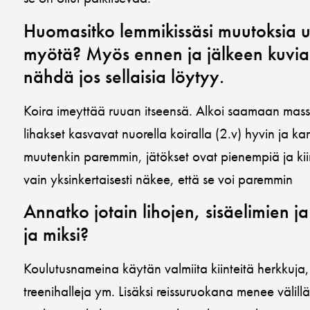
Huomasitko lemmikissäsi muutoksia 
myötä? Myös ennen ja jälkeen kuvia
nähdä jos sellaisia löytyy.
Koira imeyttää ruuan itseensä. Alkoi saamaan massa
lihakset kasvavat nuorella koiralla (2.v) hyvin ja karv
muutenkin paremmin, jätökset ovat pienempiä ja ki
vain yksinkertaisesti näkee, että se voi paremmin
Annatko jotain lihojen, sisäelimien ja 
ja miksi?
Koulutusnameina käytän valmiita kiinteitä herkkuja, 
treenihalleja ym. Lisäksi reissuruokana menee välillä