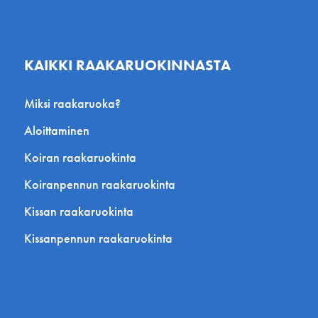
KAIKKI RAAKARUOKINNASTA
Miksi raakaruoka?
Aloittaminen
Koiran raakaruokinta
Koiranpennun raakaruokinta
Kissan raakaruokinta
Kissanpennun raakaruokinta