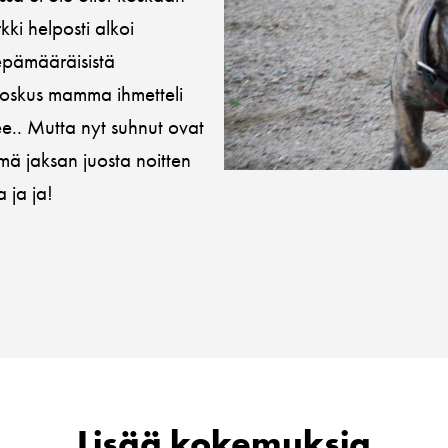
ki helposti alkoi
epämääräisistä
 joskus mamma ihmetteli
e.. Mutta nyt suhnut ovat
mä jaksan juosta noitten
 ja ja!
Lisää kokemuksia