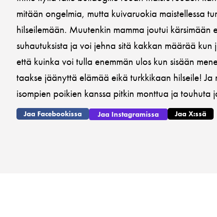
mitään ongelmia, mutta kuivaruokia maistellessa turk
hilseilemään. Muutenkin mamma joutui kärsimään 
suhautuksista ja voi jehna sitä kakkan määrää kun
että kuinka voi tulla enemmän ulos kun sisään mene
taakse jäänyttä elämää eikä turkkikaan hilseile! Ja 
isompien poikien kanssa pitkin monttua ja touhuta ja
Jaa Facebookissa
Jaa X:ssä
Jaa Instagramissa