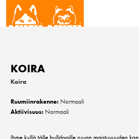
KOIRA
Koira
Normaali
Ruumiinrakenne:
Normaali
Aktiivisuus:
Ihme kyllä tälle bulldogille ruuan maistuvuuden kan