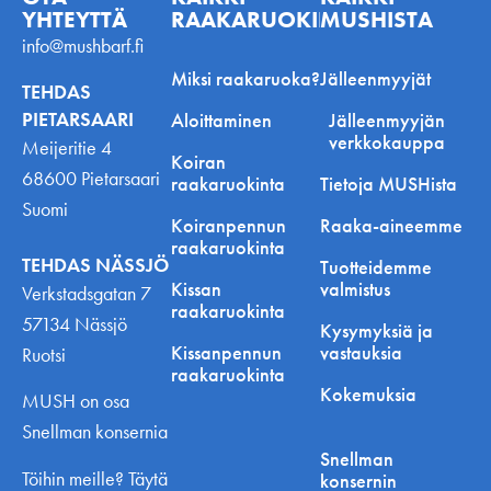
YHTEYTTÄ
RAAKARUOKINNASTA
MUSHISTA
info@mushbarf.fi
Miksi raakaruoka?
Jälleenmyyjät
TEHDAS
PIETARSAARI
Aloittaminen
Jälleenmyyjän
verkkokauppa
Meijeritie 4
Koiran
68600 Pietarsaari
raakaruokinta
Tietoja MUSHista
Suomi
Koiranpennun
Raaka-aineemme
raakaruokinta
TEHDAS NÄSSJÖ
Tuotteidemme
Kissan
valmistus
Verkstadsgatan 7
raakaruokinta
57134 Nässjö
Kysymyksiä ja
Kissanpennun
vastauksia
Ruotsi
raakaruokinta
Kokemuksia
MUSH on osa
Snellman konsernia
Snellman
Töihin meille? Täytä
konsernin