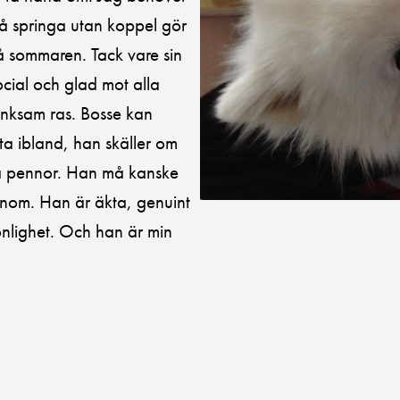
å springa utan koppel gör
på sommaren. Tack vare sin
ocial och glad mot alla
änksam ras. Bosse kan
ta ibland, han skäller om
lla pennor. Han må kanske
onom. Han är äkta, genuint
nlighet. Och han är min