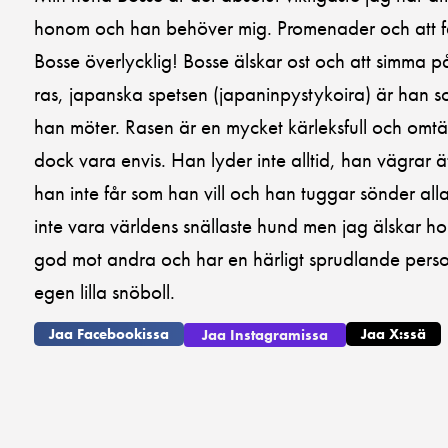
honom och han behöver mig. Promenader och att f
Bosse överlycklig! Bosse älskar ost och att simma 
ras, japanska spetsen (japaninpystykoira) är han s
han möter. Rasen är en mycket kärleksfull och omt
dock vara envis. Han lyder inte alltid, han vägrar ä
han inte får som han vill och han tuggar sönder a
inte vara världens snällaste hund men jag älskar h
god mot andra och har en härligt sprudlande perso
egen lilla snöboll.
Jaa Facebookissa
Jaa X:ssä
Jaa Instagramissa