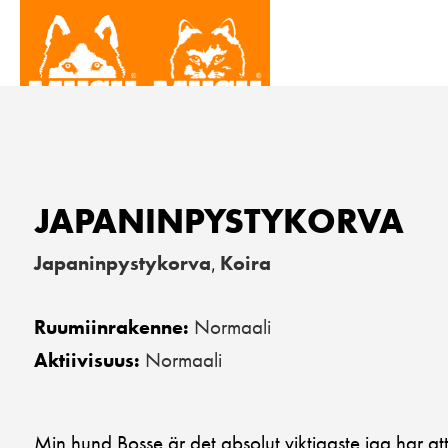
JAPANINPYSTYKORVA
Japaninpystykorva
Koira
,
Normaali
Ruumiinrakenne:
Normaali
Aktiivisuus:
Min hund Bosse är det absolut viktigaste jag har a