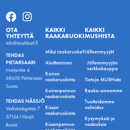
OTA
KAIKKI
KAIKKI
YHTEYTTÄ
RAAKARUOKINNASTA
MUSHISTA
info@mushbarf.fi
Miksi raakaruoka?
Jälleenmyyjät
TEHDAS
PIETARSAARI
Aloittaminen
Jälleenmyyjän
verkkokauppa
Meijeritie 4
Koiran
68600 Pietarsaari
raakaruokinta
Tietoja MUSHista
Suomi
Koiranpennun
Raaka-aineemme
raakaruokinta
TEHDAS NÄSSJÖ
Tuotteidemme
Kissan
valmistus
Verkstadsgatan 7
raakaruokinta
57134 Nässjö
Kysymyksiä ja
Kissanpennun
vastauksia
Ruotsi
raakaruokinta