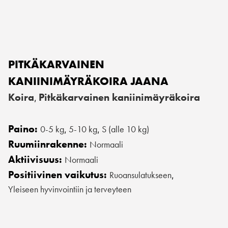
PITKÄKARVAINEN
KANIINIMÄYRÄKOIRA JAANA
Koira
Pitkäkarvainen kaniinimäyräkoira
,
Paino:
0-5 kg
5-10 kg
S (alle 10 kg)
,
,
Ruumiinrakenne:
Normaali
Aktiivisuus:
Normaali
Positiivinen vaikutus:
Ruoansulatukseen
,
Yleiseen hyvinvointiin ja terveyteen