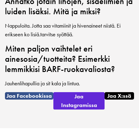
Annatko jotain lihojen, sisäelimien ja
luiden lisäksi. Mitä ja miksi?
Nappuloita. Jotta saa vitamiinit ja hivenaineet niistä. Ei
erikseen ko lisiä.tarvitse syöttää.
Miten paljon vaihtelet eri
ainesosia/tuotteita? Esimerkki
lemmikkisi BARF-ruokavaliosta?
Jauhenlihapullia ja sit kala ja lintua.
Jaa Facebookissa
Jaa X:ssä
Jaa
Instagramissa