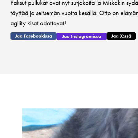
Paksut pullukat ovat nyt sutjakoita ja Miskakin syd
täyttää jo seitsemän vuotta kesällä. Otto on elämä
agility kisat odottavat!
Jaa Facebookissa
Jaa X:ssä
Jaa Instagramissa