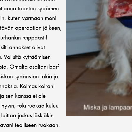
uotiaana todetun sydämen
in, kuten varmaan moni
tävän operaation jälkeen,
turhankin reippaasti!
ilti annokset olivat
ä. Voi sitä kyttäämisen
sta. Omalta osaltani barf
iskan sydänvian takia ja
nnoksia. Kolmas koirani
ja sen kanssa ei ole
n hyvin, toki ruokaa kuluu
a laittaa joskus läskiäkin
aavani teolliseen ruokaan.