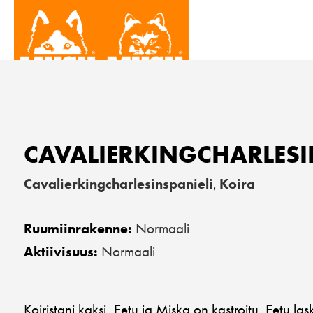
CAVALIERKINGCHARLESI
Cavalierkingcharlesinspanieli
Koira
,
Normaali
Ruumiinrakenne:
Normaali
Aktiivisuus:
Koiristani kaksi, Eetu ja Miska on kastroitu. Eetu 