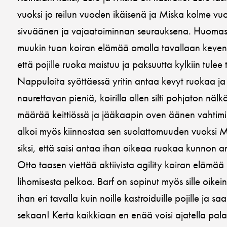
vuoksi jo reilun vuoden ikäisenä ja Miska kolme v
sivuäänen ja vajaatoiminnan seurauksena. Huomas
muukin tuon koiran elämää omalla tavallaan keven
että pojille ruoka maistuu ja paksuutta kylkiin tulee 
Nappuloita syöttäessä yritin antaa kevyt ruokaa ja s
naurettavan pieniä, koirilla ollen silti pohjaton nälk
määrää keittiössä ja jääkaapin oven äänen vahtimi
alkoi myös kiinnostaa sen suolattomuuden vuoksi M
siksi, että saisi antaa ihan oikeaa ruokaa kunnon a
Otto taasen viettää aktiivista agility koiran elämää 
lihomisesta pelkoa. Barf on sopinut myös sille oikei
ihan eri tavalla kuin noille kastroiduille pojille ja sa
sekaan! Kerta kaikkiaan en enää voisi ajatella pal