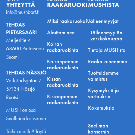
YHTEYTTÄ
RAAKARUOKINNASTA
MUSHISTA
info@mushbarf.fi
Miksi raakaruoka?
Jälleenmyyjät
TEHDAS
PIETARSAARI
Aloittaminen
Jälleenmyyjän
verkkokauppa
Meijeritie 4
Koiran
68600 Pietarsaari
raakaruokinta
Tietoja MUSHista
Suomi
Koiranpennun
Raaka-aineemme
raakaruokinta
TEHDAS NÄSSJÖ
Tuotteidemme
Kissan
valmistus
Verkstadsgatan 7
raakaruokinta
57134 Nässjö
Kysymyksiä ja
Kissanpennun
vastauksia
Ruotsi
raakaruokinta
Kokemuksia
MUSH on osa
Snellman konsernia
Snellman
Töihin meille? Täytä
konsernin