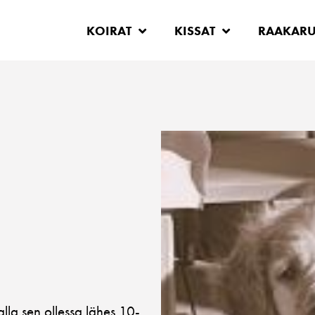
KOIRAT
KISSAT
RAAKAR
lla sen ollessa lähes 10-