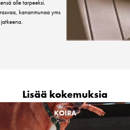
iensä alle tarpeeksi.
 ja rasvaa, kananmunaa yms
 jatkeena.
Lisää kokemuksia
KOIRA