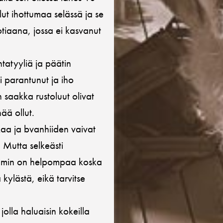
llut ihottumaa selässä ja se
otiaana, jossa ei kasvanut
ntatyyliä ja päätin
 parantunut ja iho
 saakka rustoluut olivat
ää ollut.
aikaa ja bvanhiiden vaivat
 Mutta selkeästi
emmin on helpompaa koska
 kylästä, eikä tarvitse
jolla haluaisin kokeilla