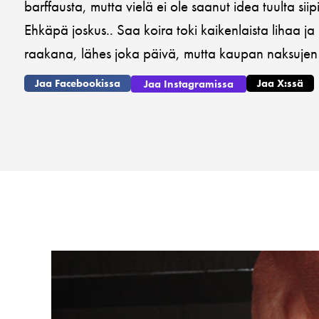
barffausta, mutta vielä ei ole saanut idea tuulta siip
Ehkäpä joskus.. Saa koira toki kaikenlaista lihaa
raakana, lähes joka päivä, mutta kaupan naksujen
Jaa Facebookissa
Jaa X:ssä
Jaa Instagramissa