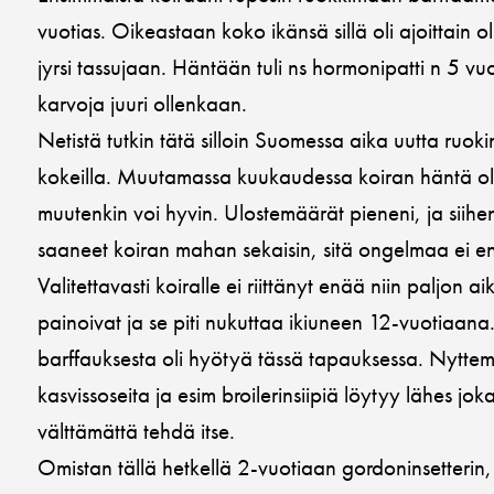
vuotias. Oikeastaan koko ikänsä sillä oli ajoittain o
jyrsi tassujaan. Häntään tuli ns hormonipatti n 5 vu
karvoja juuri ollenkaan.
Netistä tutkin tätä silloin Suomessa aika uutta ruoki
kokeilla. Muutamassa kuukaudessa koiran häntä oli
muutenkin voi hyvin. Ulostemäärät pieneni, ja siihen
saaneet koiran mahan sekaisin, sitä ongelmaa ei en
Valitettavasti koiralle ei riittänyt enää niin paljon 
painoivat ja se piti nukuttaa ikiuneen 12-vuotiaana.
barffauksesta oli hyötyä tässä tapauksessa. Nytt
kasvissoseita ja esim broilerinsiipiä löytyy lähes joka
välttämättä tehdä itse.
Omistan tällä hetkellä 2-vuotiaan gordoninsetterin, 