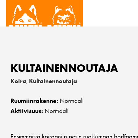
KULTAINENNOUTAJA
Koira
Kultainennoutaja
,
Normaali
Ruumiinrakenne:
Normaali
Aktiivisuus:
Ensimmäistä koiraani rupesin ruokkimaan barffaama