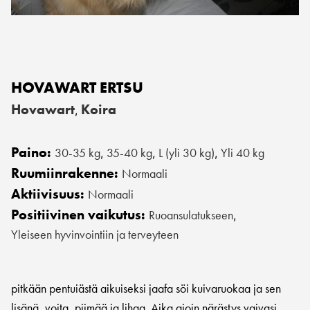
HOVAWART ERTSU
Hovawart
Koira
,
Paino:
30-35 kg
35-40 kg
L (yli 30 kg)
Yli 40 kg
,
,
,
Ruumiinrakenne:
Normaali
Aktiivisuus:
Normaali
Positiivinen vaikutus:
Ruoansulatukseen
,
Yleiseen hyvinvointiin ja terveyteen
pitkään pentuiästä aikuiseksi jaafa söi kuivaruokaa ja sen
lisänä, voita, piimää ja lihaa. Aika ajoin närästys vaivasi