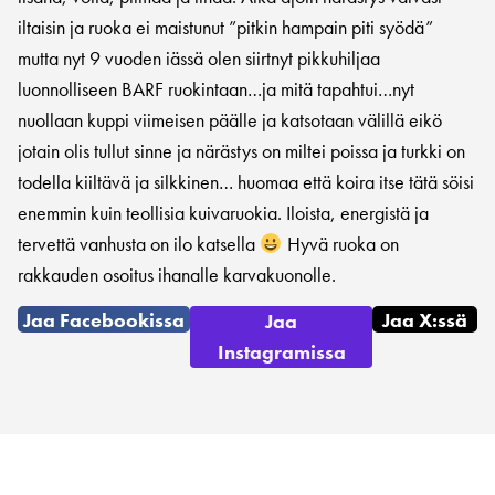
iltaisin ja ruoka ei maistunut ”pitkin hampain piti syödä”
mutta nyt 9 vuoden iässä olen siirtnyt pikkuhiljaa
luonnolliseen BARF ruokintaan…ja mitä tapahtui…nyt
nuollaan kuppi viimeisen päälle ja katsotaan välillä eikö
jotain olis tullut sinne ja närästys on miltei poissa ja turkki on
todella kiiltävä ja silkkinen… huomaa että koira itse tätä söisi
enemmin kuin teollisia kuivaruokia. Iloista, energistä ja
tervettä vanhusta on ilo katsella
Hyvä ruoka on
rakkauden osoitus ihanalle karvakuonolle.
Jaa Facebookissa
Jaa X:ssä
Jaa
Instagramissa