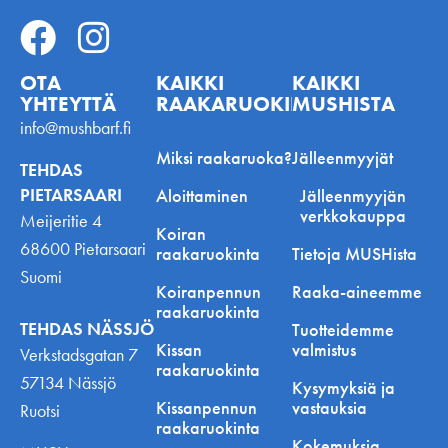
OTA
KAIKKI
KAIKKI
YHTEYTTÄ
RAAKARUOKINNASTA
MUSHISTA
info@mushbarf.fi
Miksi raakaruoka?
Jälleenmyyjät
TEHDAS
PIETARSAARI
Aloittaminen
Jälleenmyyjän
verkkokauppa
Meijeritie 4
Koiran
68600 Pietarsaari
raakaruokinta
Tietoja MUSHista
Suomi
Koiranpennun
Raaka-aineemme
raakaruokinta
TEHDAS NÄSSJÖ
Tuotteidemme
Kissan
valmistus
Verkstadsgatan 7
raakaruokinta
57134 Nässjö
Kysymyksiä ja
Kissanpennun
vastauksia
Ruotsi
raakaruokinta
Kokemuksia