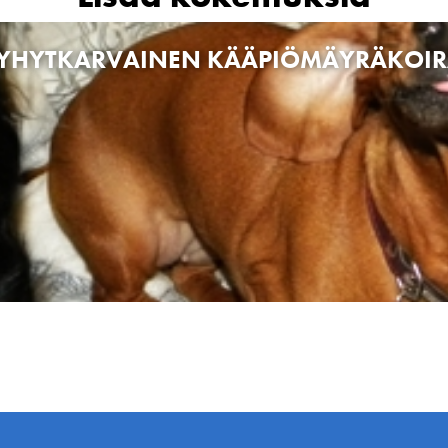
YHYTKARVAINEN KÄÄPIÖMÄYRÄKOI