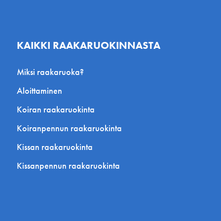
KAIKKI RAAKARUOKINNASTA
Miksi raakaruoka?
Aloittaminen
Koiran raakaruokinta
Koiranpennun raakaruokinta
Kissan raakaruokinta
Kissanpennun raakaruokinta