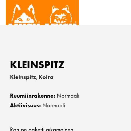
KLEINSPITZ
Kleinspitz
Koira
,
Normaali
Ruumiinrakenne:
Normaali
Aktiivisuus:
Ron on paketti aikamoinen