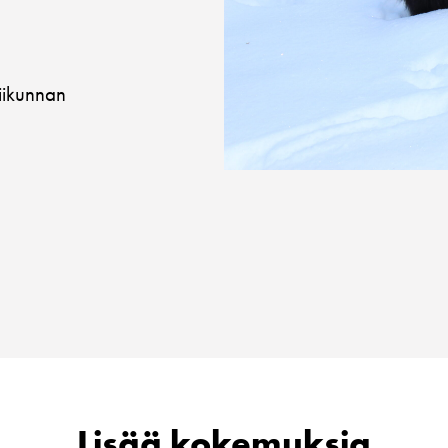
liikunnan
Lisää kokemuksia